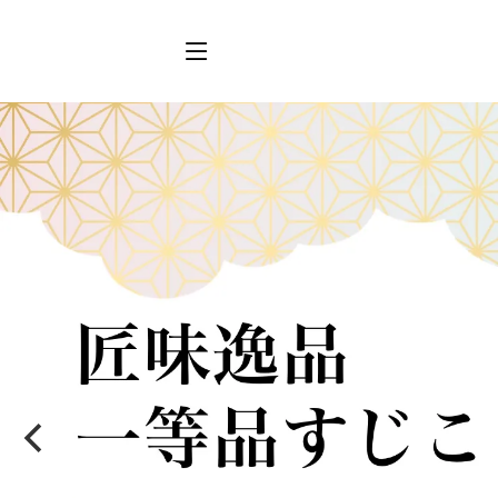
三陸の塩蔵わか
めかぶ
め