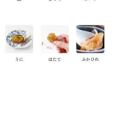
うに
ほたて
ふかひれ