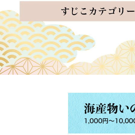
昆布
海苔
さば
さけ
あなご
えび