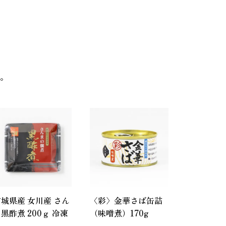
。
城県産 女川産 さん
〈彩〉金華さば缶詰
黒酢煮 200ｇ 冷凍
（味噌煮）170g