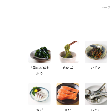
三陸の塩蔵わ
めかぶ
ひじき
かめ
さば
さけ
いわし