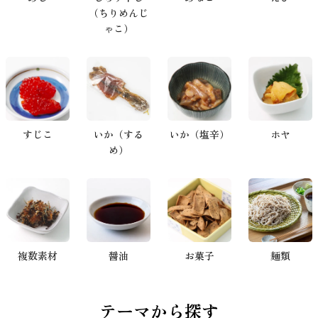
（ちりめんじ
ゃこ）
すじこ
いか（する
いか（塩辛）
ホヤ
め）
複数素材
醤油
お菓子
麺類
テーマから探す