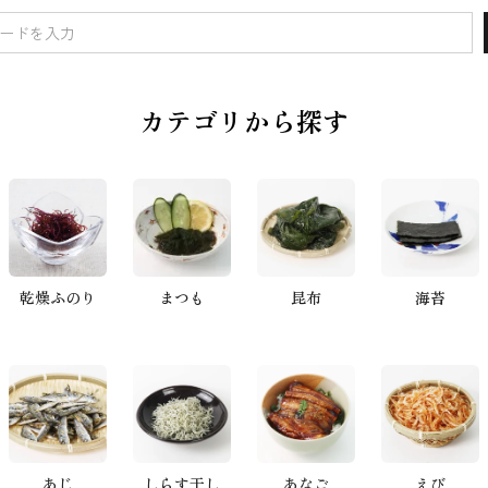
カテゴリから探す
乾燥ふのり
まつも
昆布
海苔
あじ
しらす干し
あなご
えび