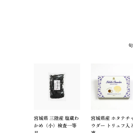
鯛（たい）
たらこ
旬
いか（塩辛）
ホヤ
牡蠣（かき）
しいたけ
宮城県 三陸産 塩蔵わ
宮城県産 ホタテチ
かめ（小）検査一等
ウダー トリュフ入 
品
凍