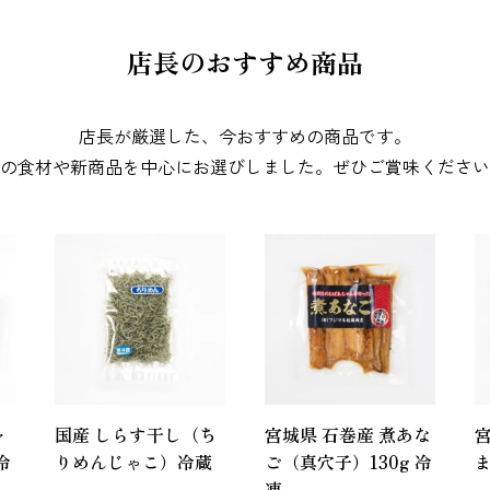
辛子明太子
すじこ
いか（するめ）
店長のおすすめ商品
店長が厳選した、今おすすめの商品です。
の食材や新商品を中心にお選びしました。ぜひご賞味ください
うに
ほたて
ふかひれ
お麩
複数素材
醤油
ャ
国産 しらす干し（ち
宮城県 石巻産 煮あな
宮
冷
りめんじゃこ）冷蔵
ご（真穴子）130g 冷
ま
凍