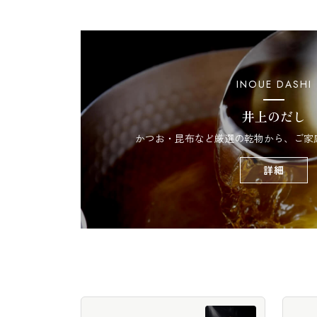
INOUE DASHI
井上のだし
かつお・昆布など厳選の乾物から、ご家
詳細