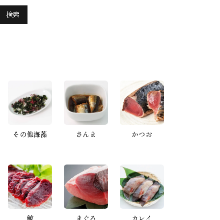
検索
その他海藻
さんま
かつお
鯨
まぐろ
カレイ