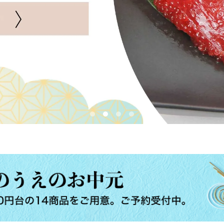
その他海藻
さんま
かつお
いわし
あじ
しらす干し（ち
りめんじゃこ）
鯨
まぐろ
カレイ