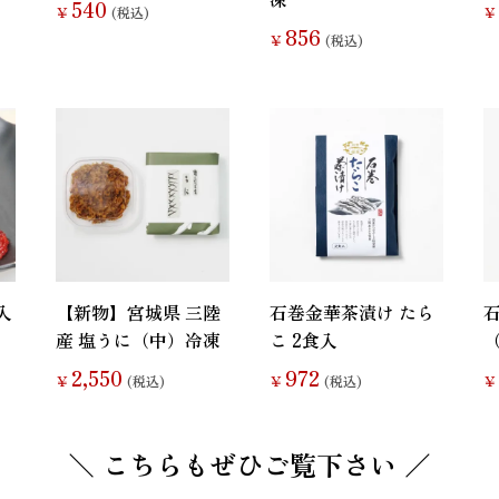
540
￥
(税込)
￥
856
￥
(税込)
入
【新物】宮城県 三陸
石巻金華茶漬け たら
産 塩うに（中）冷凍
こ 2食入
（
2,550
972
￥
(税込)
￥
(税込)
￥
＼ こちらもぜひご覧下さい ／