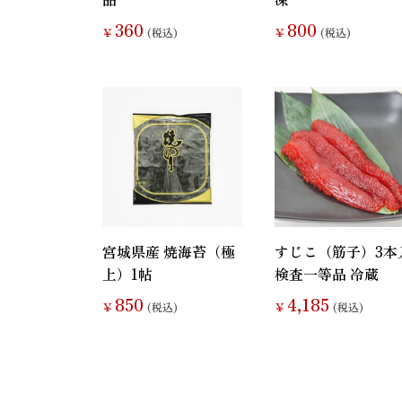
360
800
お菓子
麺類
￥
(税込)
￥
(税込)
宮城県産 焼海苔（極
すじこ（筋子）3本
上）1帖
検査一等品 冷蔵
850
4,185
￥
(税込)
￥
(税込)