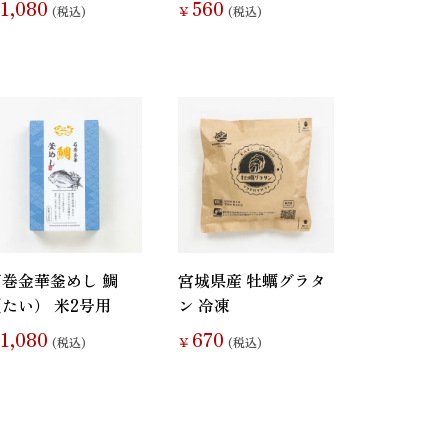
1,080
560
(税込)
￥
(税込)
石巻金華釜めし 鯛
宮城県産 牡蠣グラタ
たい） 米2号用
ン 冷凍
1,080
670
(税込)
￥
(税込)