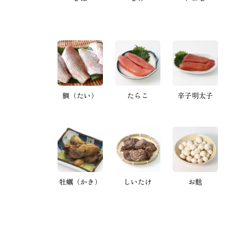
鯛（たい）
たらこ
辛子明太子
牡蠣（かき）
しいたけ
お麩