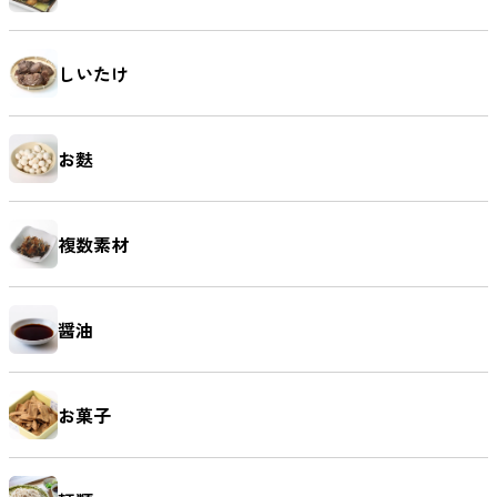
しいたけ
お麩
複数素材
醤油
お菓子