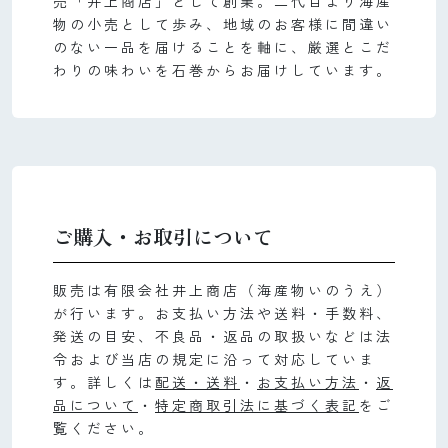
売「井上商店」として創業。二代目より海産
物の小売として歩み、地域のお客様に間違い
のない一品を届けることを軸に、厳選とこだ
わりの味わいを石巻からお届けしています。
ご購入・お取引について
販売は有限会社井上商店（海産物いのうえ）
が行います。お支払い方法や送料・手数料、
発送の目安、不良品・返品の取扱いなどは法
令および当店の規定に沿って対応していま
す。詳しくは
配送・送料
・
お支払い方法
・
返
品について
・
特定商取引法に基づく表記
をご
覧ください。