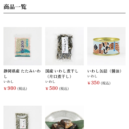
商品一覧
さんま
かつお
さば
さけ
いわし
あじ
しらす干し
あなご
（ちりめんじ
ゃこ）
静岡県産 たたみいわ
国産 いわし煮干し
いわし缶詰（醤油）
し
（片口煮干し）
いわし
いわし
いわし
350
￥
(税込)
980
580
￥
(税込)
￥
(税込)
えび
鯨
まぐろ
カレイ