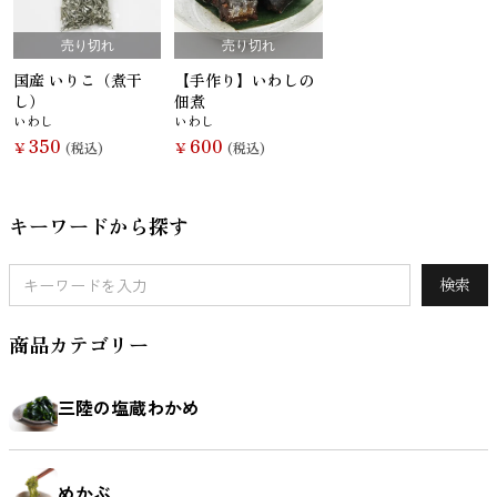
鯛（たい）
たらこ
辛子明太子
すじこ
売り切れ
売り切れ
国産 いりこ（煮干
【手作り】いわしの
し）
佃煮
いわし
いわし
350
600
￥
(税込)
￥
(税込)
いか（する
いか（塩辛）
ホヤ
うに
め）
キーワードから探す
検索
ほたて
ふかひれ
牡蠣（かき）
しいたけ
商品カテゴリー
三陸の塩蔵わかめ
お麩
複数素材
醤油
お菓子
めかぶ