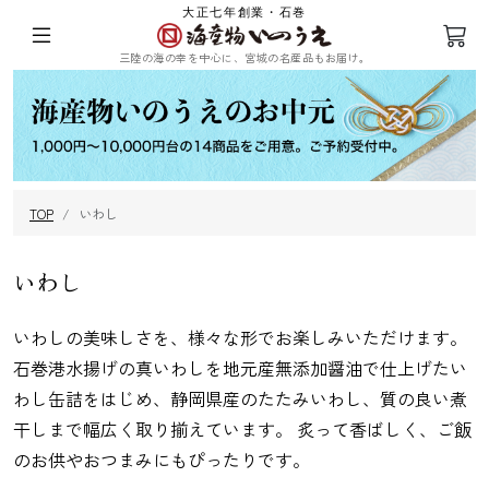
大正七年創業・石巻
三陸の海の幸を中心に、宮城の名産品もお届け。
ログイン
会員登録
TOP
いわし
三陸の塩蔵わ
めかぶ
ひじき
乾燥ふのり
かめ
いわし
いわしの美味しさを、様々な形でお楽しみいただけます。
石巻港水揚げの真いわしを地元産無添加醤油で仕上げたい
わし缶詰をはじめ、静岡県産のたたみいわし、質の良い煮
まつも
昆布
海苔
その他海藻
干しまで幅広く取り揃えています。 炙って香ばしく、ご飯
のお供やおつまみにもぴったりです。