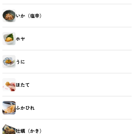
いか（塩辛）
ホヤ
うに
ほたて
ふかひれ
牡蠣（かき）