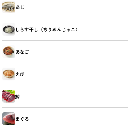
あじ
しらす干し（ちりめんじゃこ）
あなご
えび
鯨
まぐろ