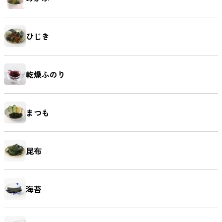
ひじき
麺類
乾燥ふのり
まつも
昆布
海苔