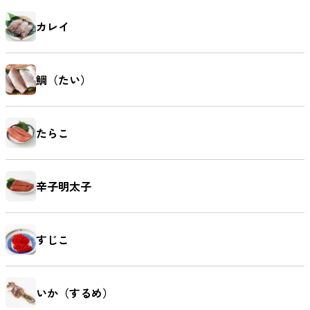
カレイ
鯛（たい）
たらこ
辛子明太子
すじこ
いか（するめ）