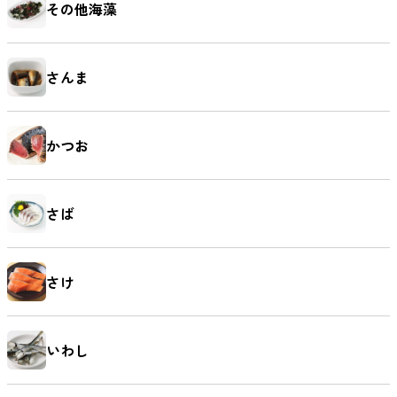
その他海藻
さんま
かつお
さば
さけ
いわし