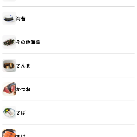
海苔
麺類
その他海藻
さんま
かつお
さば
さけ