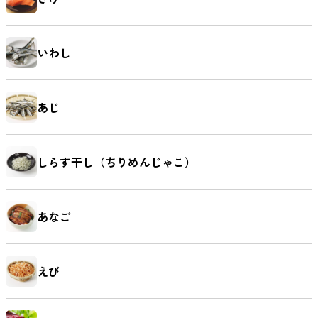
いわし
あじ
しらす干し（ちりめんじゃこ）
あなご
えび