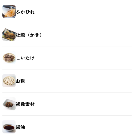
ふかひれ
牡蠣（かき）
しいたけ
お麩
複数素材
醤油