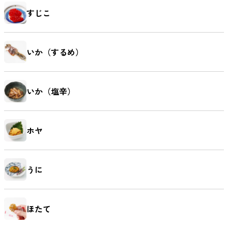
すじこ
いか（するめ）
いか（塩辛）
ホヤ
うに
ほたて