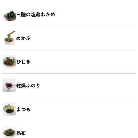
鯛（たい）
たらこ
辛子明太子
すじこ
三陸の塩蔵わかめ
めかぶ
いか（する
いか（塩辛）
ホヤ
うに
め）
ひじき
乾燥ふのり
ほたて
ふかひれ
牡蠣（かき）
しいたけ
まつも
お麩
複数素材
醤油
お菓子
昆布