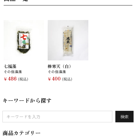
さんま
かつお
さば
さけ
いわし
あじ
しらす干し
あなご
（ちりめんじ
ゃこ）
七福藻
棒寒天（白）
その他海藻
その他海藻
486
400
￥
(税込)
￥
(税込)
キーワードから探す
えび
鯨
まぐろ
カレイ
検索
商品カテゴリー