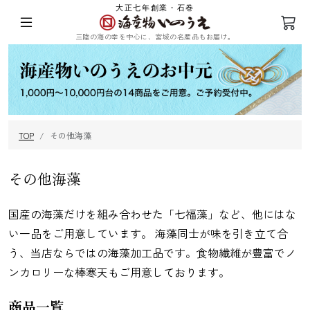
大正七年創業・石巻
三陸の海の幸を中心に、宮城の名産品もお届け。
ログイン
会員登録
TOP
その他海藻
三陸の塩蔵わ
めかぶ
ひじき
乾燥ふのり
かめ
その他海藻
国産の海藻だけを組み合わせた「七福藻」など、他にはな
い一品をご用意しています。 海藻同士が味を引き立て合
う、当店ならではの海藻加工品です。食物繊維が豊富でノ
まつも
昆布
海苔
その他海藻
ンカロリーな棒寒天もご用意しております。
商品一覧