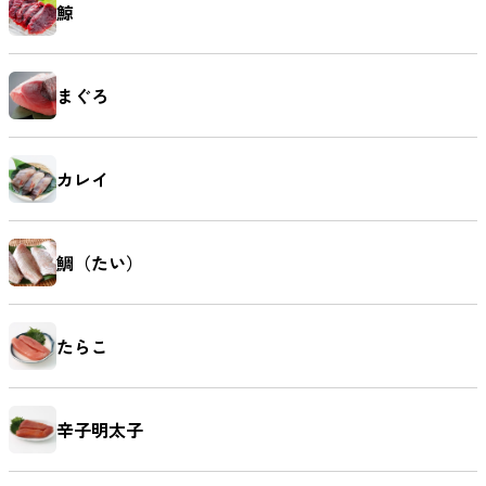
鯨
まぐろ
カレイ
鯛（たい）
たらこ
辛子明太子