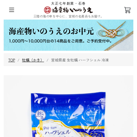
大正七年創業・石巻
三陸の海の幸を中心に、宮城の名産品もお届け。
ログイン
会員登録
TOP
牡蠣（かき）
宮城県産 生牡蠣 ハーフシェル 冷凍
三陸の塩蔵わ
めかぶ
ひじき
乾燥ふのり
かめ
まつも
昆布
海苔
その他海藻