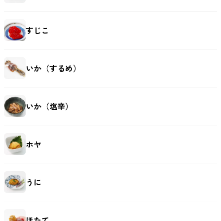
すじこ
いか（するめ）
いか（塩辛）
ホヤ
うに
ほたて