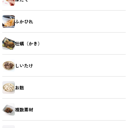
ふかひれ
牡蠣（かき）
しいたけ
お麩
複数素材