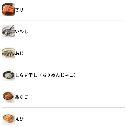
さけ
いわし
あじ
しらす干し（ちりめんじゃこ）
あなご
えび