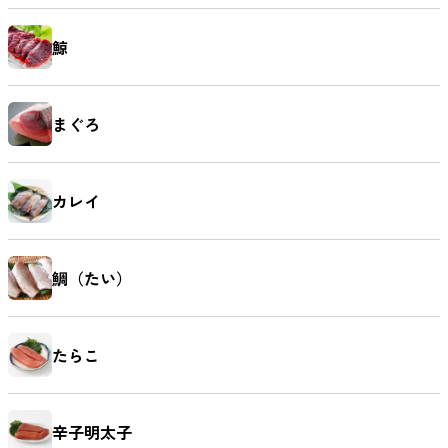
鯨
まぐろ
カレイ
鯛（たい）
たらこ
辛子明太子