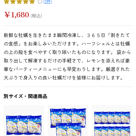
(2件)
鯛（たい）
たらこ
辛子明太子
すじこ
￥
1,680
(税込)
新鮮な牡蠣を生きたまま瞬間冷凍し、３６５日「剥きたて
いか（する
いか（塩辛）
ホヤ
うに
の食感」をお楽しみいただけます。ハーフシェルとは牡蠣
め）
の上の殻を食べやすく取り除いたものになります。 袋から
取り出して解凍するだけの手軽さで、レモンを添えれば豪
華なパーティーメニューにも早変わりします。厳選された
大ぶりで身入りの良い牡蠣だけを皆様にお届けします。
ほたて
ふかひれ
牡蠣（かき）
しいたけ
別サイズ・関連商品
お麩
複数素材
醤油
お菓子