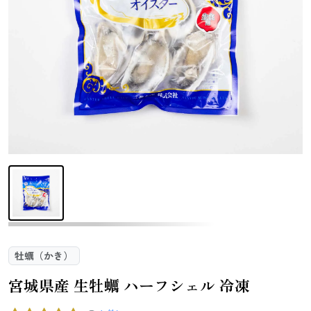
さんま
かつお
さば
さけ
いわし
あじ
しらす干し
あなご
（ちりめんじ
ゃこ）
えび
鯨
まぐろ
カレイ
牡蠣（かき）
宮城県産 生牡蠣 ハーフシェル 冷凍