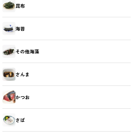
昆布
海苔
その他海藻
さんま
かつお
さば