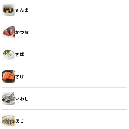
さんま
かつお
さば
さけ
いわし
あじ