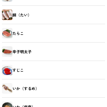
鯛（たい）
たらこ
辛子明太子
すじこ
いか（するめ）
いか（塩辛）