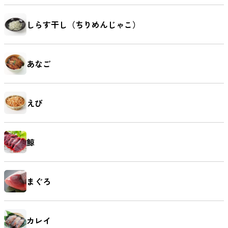
しらす干し（ちりめんじゃこ）
あなご
えび
鯨
まぐろ
カレイ