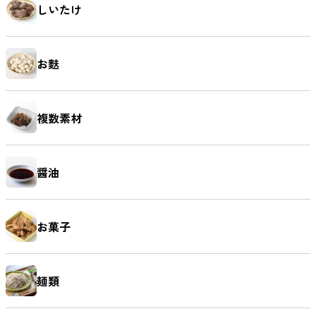
しいたけ
お麩
複数素材
醤油
お菓子
麺類