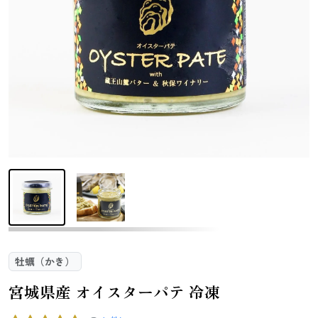
さんま
かつお
さば
さけ
いわし
あじ
しらす干し
あなご
（ちりめんじ
ゃこ）
えび
鯨
まぐろ
カレイ
牡蠣（かき）
宮城県産 オイスターパテ 冷凍