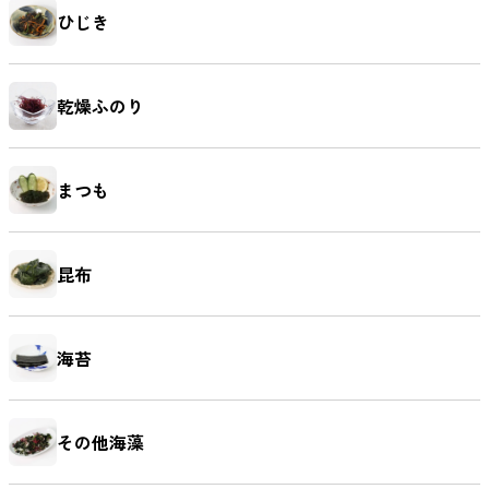
ひじき
乾燥ふのり
まつも
昆布
海苔
その他海藻