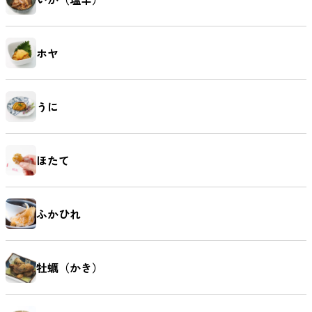
ホヤ
うに
ほたて
ふかひれ
牡蠣（かき）