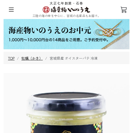
大正七年創業・石巻
三陸の海の幸を中心に、宮城の名産品もお届け。
ログイン
会員登録
TOP
牡蠣（かき）
宮城県産 オイスターパテ 冷凍
三陸の塩蔵わ
めかぶ
ひじき
乾燥ふのり
かめ
まつも
昆布
海苔
その他海藻