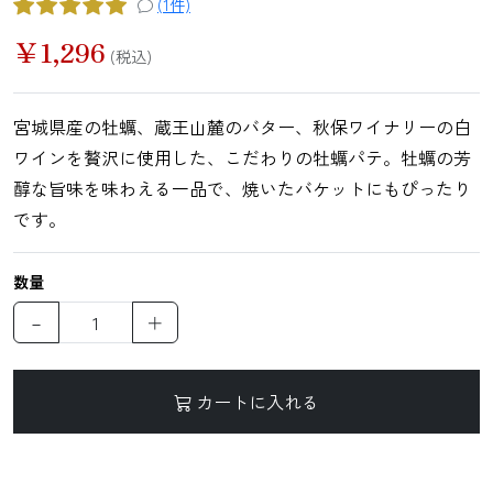
(1件)
鯛（たい）
たらこ
辛子明太子
すじこ
￥
1,296
(税込)
宮城県産の牡蠣、蔵王山麓のバター、秋保ワイナリーの白
いか（する
いか（塩辛）
ホヤ
うに
ワインを贅沢に使用した、こだわりの牡蠣パテ。牡蠣の芳
め）
醇な旨味を味わえる一品で、焼いたバケットにもぴったり
です。
数量
ほたて
ふかひれ
牡蠣（かき）
しいたけ
－
＋
カートに入れる
お麩
複数素材
醤油
お菓子