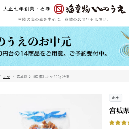
大正七年創業・石巻
三陸の海の幸を中心に、宮城の名産品もお届け。
ホヤ
宮城県 女川産 蒸しホヤ 300g 冷凍
ひじき
乾燥ふのり
まつも
ホヤ
宮城県