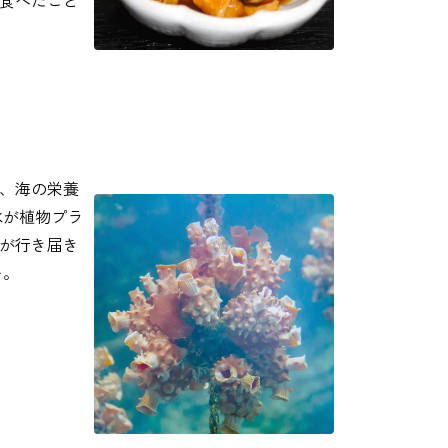
食べたこと
、海の栄養
水が植物プラ
が行き届き
い。