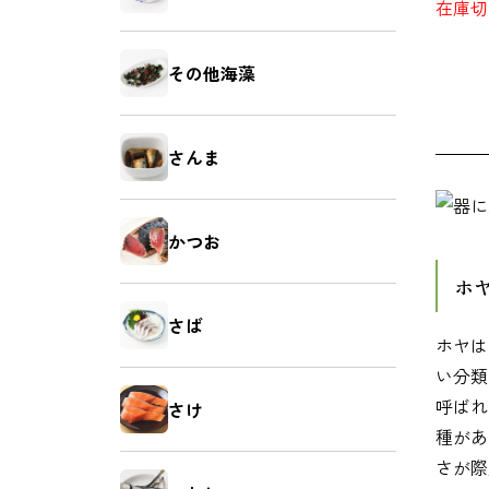
在庫切
鯛（たい）
たらこ
その他海藻
さんま
いか（塩辛）
ホヤ
かつお
ホ
さば
ホヤは
牡蠣（かき）
しいたけ
い分類
呼ばれ
さけ
種があ
さが際