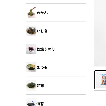
昆布
海苔
めかぶ
ひじき
さば
さけ
乾燥ふのり
まつも
あなご
えび
昆布
海苔