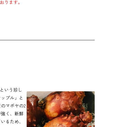
おります。
という珍し
ナップル」と
のマボヤの2
が強く、新鮮
ているため、