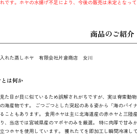
れです。ホヤの水揚げ不足により、今後の販売は未定となって
辛子明太子
すじこ
いか（するめ）
商品のご紹介
うに
ほたて
ふかひれ
ヤとは何か
見た目が貝に似ているため誤解されがちですが、実は脊索動物
お麩
複数素材
醤油
の海産物です。 ごつごつとした突起のある姿から「海のパイ
ることもあります。 食用ホヤは主に北海道産の赤ホヤと三陸産
り、当店では宮城県産のマボヤのみを厳選。 特に肉厚で甘み
立つホヤを使用しています。 獲れたてを即加工し瞬間冷凍し