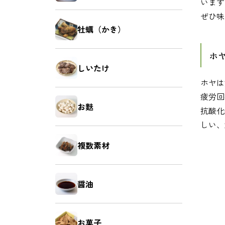
います
ぜひ味
牡蠣（かき）
ホ
しいたけ
ホヤは
疲労回
お麩
抗酸化
しい、
複数素材
醤油
お菓子