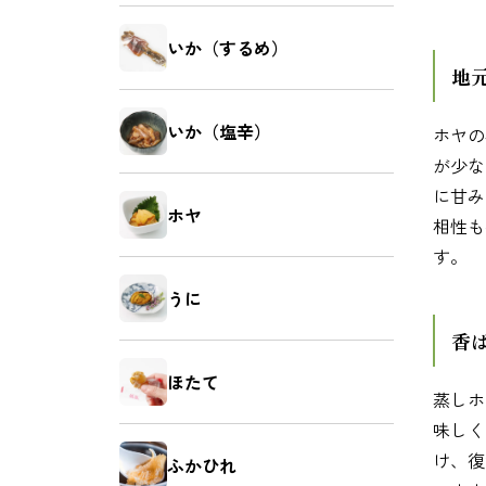
いか（するめ）
地
いか（塩辛）
ホヤの
が少な
に甘み
ホヤ
相性も
す。
うに
香
ほたて
蒸しホ
味しく
け、復
ふかひれ