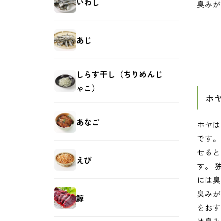
いわし
臭みが
お菓子
麺類
あじ
しらす干し（ちりめんじ
ゃこ）
ホ
あなご
ホヤは
です。
せると
えび
す。 
には臭
臭みが
鯨
をおす