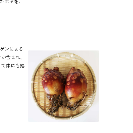
たホヤを、
ゲンによる
ンが含まれ、
くて体にも嬉