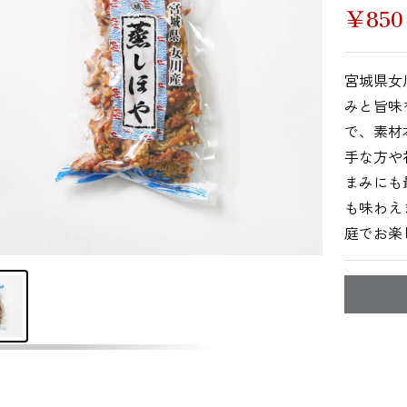
￥
850
その他海藻
さんま
かつお
宮城県女
みと旨味
で、素材
手な方や
いわし
あじ
しらす干し（ち
りめんじゃこ）
まみにも
も味わえ
庭でお楽
鯨
まぐろ
カレイ