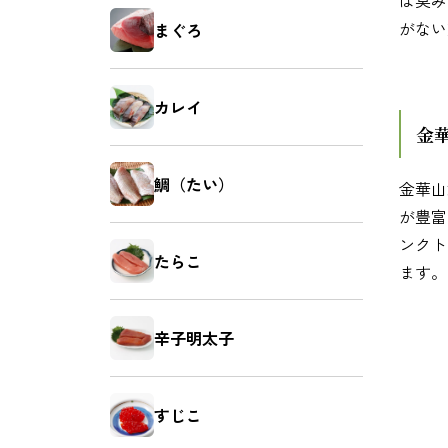
は臭み
がない
まぐろ
カレイ
金
鯛（たい）
金華山
が豊富
ンクト
たらこ
ます。
辛子明太子
すじこ