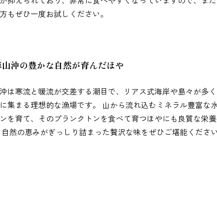
が抑えられており、非常に食べやすくなっていますので、まだ
方もぜひ一度お試しください。
華山沖の豊かな自然が育んだほや
沖は寒流と暖流が交差する潮目で、リアス式海岸や島々が多く
に集まる理想的な漁場です。 山から流れ込むミネラル豊富な
ンを育て、そのプランクトンを食べて育つほやにも良質な栄養
 自然の恵みがぎっしり詰まった贅沢な味をぜひご堪能くださ