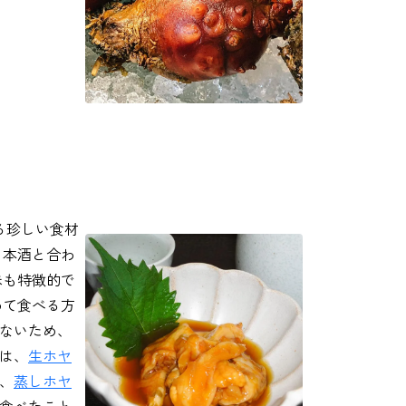
る珍しい食材
日本酒と合わ
味も特徴的で
めて食べる方
ないため、
は、
生ホヤ
、
蒸しホヤ