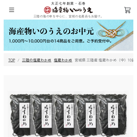
大正七年創業・石巻
三陸の海の幸を中心に、宮城の名産品もお届け。
ログイン
会員登録
TOP
三陸の塩蔵わかめ
塩蔵わかめ
宮城県 三陸産 塩蔵わかめ（中）10袋
三陸の塩蔵わ
めかぶ
ひじき
乾燥ふのり
かめ
まつも
昆布
海苔
その他海藻