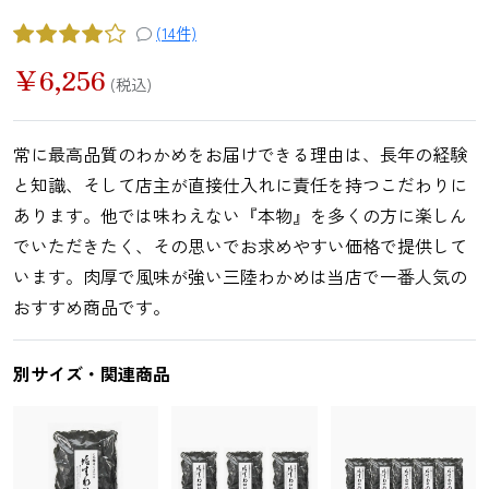
鯛（たい）
たらこ
辛子明太子
すじこ
(14件)
￥
6,256
(税込)
いか（する
いか（塩辛）
ホヤ
うに
常に最高品質のわかめをお届けできる理由は、長年の経験
め）
と知識、そして店主が直接仕入れに責任を持つこだわりに
あります。他では味わえない『本物』を多くの方に楽しん
でいただきたく、その思いでお求めやすい価格で提供して
います。肉厚で風味が強い三陸わかめは当店で一番人気の
おすすめ商品です。
ほたて
ふかひれ
牡蠣（かき）
しいたけ
別サイズ・関連商品
お麩
複数素材
醤油
お菓子