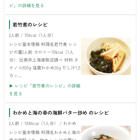
ピ」の詳細を見る
若竹煮のレシピ
2人前 / 70kcal（1人分）
レシピ基本情報 料理名若竹煮 レシ
ピの量2人前 カロリー70kcal（1人
分） 出典井上海産物店調べ 材料 タ
ケノコ200g 塩蔵わかめ20g だし汁1,5
カッ…
▶ レシピ「若竹煮のレシピ」の詳細
を見る
わかめと海の幸の海鮮バター炒め のレシピ
2人前 / 188kcal（1人分） / わかめ
レシピ基本情報 料理名わかめと海の
幸の海鮮バター炒め レシピの量2人