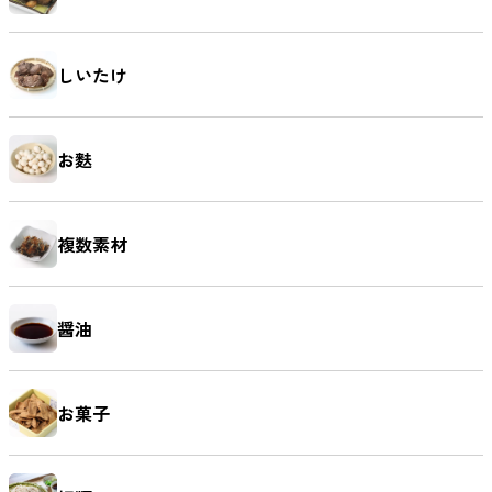
しいたけ
お麩
複数素材
醤油
お菓子