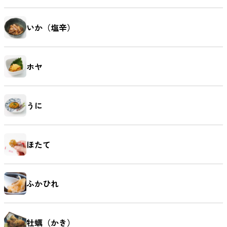
いか（塩辛）
ホヤ
うに
ほたて
ふかひれ
牡蠣（かき）