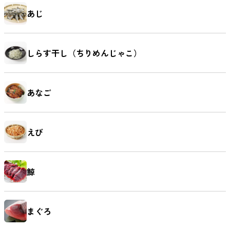
あじ
しらす干し（ちりめんじゃこ）
あなご
えび
鯨
まぐろ