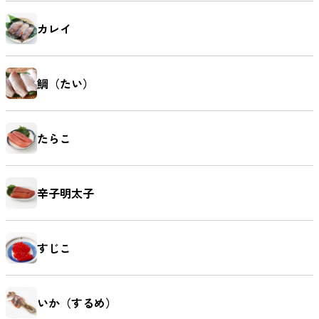
カレイ
鯛（たい）
たらこ
辛子明太子
すじこ
いか（するめ）