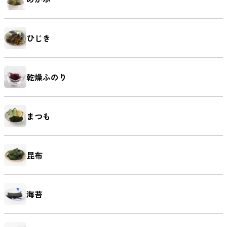
ひじき
麺類
乾燥ふのり
まつも
昆布
海苔