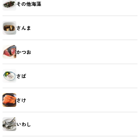
その他海藻
さんま
かつお
さば
さけ
いわし