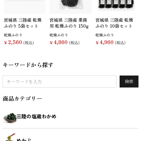
鯛（たい）
たらこ
辛子明太子
すじこ
宮城県 三陸産 乾燥
宮城県 三陸産 業務
宮城県 三陸産 乾燥
ふのり 5袋セット
用 乾燥ふのり 150g
ふのり 10袋セット
乾燥ふのり
乾燥ふのり
乾燥ふのり
2,560
4,860
4,960
￥
(税込)
￥
(税込)
￥
(税込)
いか（する
いか（塩辛）
ホヤ
うに
め）
キーワードから探す
検索
ほたて
ふかひれ
牡蠣（かき）
しいたけ
商品カテゴリー
三陸の塩蔵わかめ
お麩
複数素材
醤油
お菓子
めかぶ