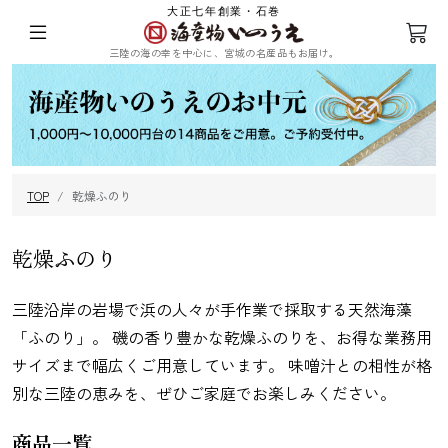
大正七年創業・石巻
三陸の海の幸を中心に、宮城の名産品もお届け。
ログイン
会員登録
TOP
乾燥ふのり
三陸の塩蔵わ
めかぶ
ひじき
乾燥ふのり
かめ
乾燥ふのり
三陸沿岸の岩場で浜の人々が手作業で採取する天然海藻
「ふのり」。 磯の香り豊かな乾燥ふのりを、お得な業務用
サイズまで幅広くご用意しています。 味噌汁との相性が格
まつも
昆布
海苔
その他海藻
別な三陸の恵みを、ぜひご家庭でお楽しみください。
商品一覧