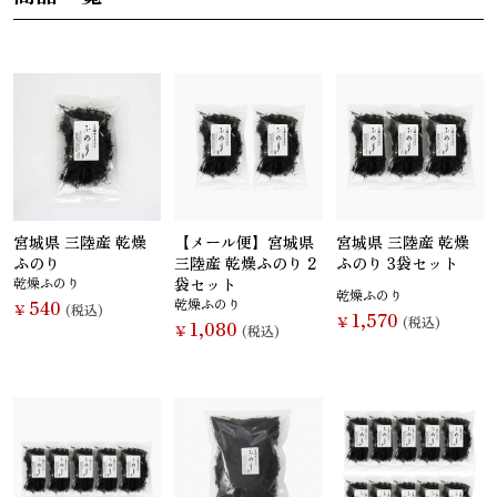
さんま
かつお
さば
さけ
いわし
あじ
しらす干し
あなご
（ちりめんじ
ゃこ）
宮城県 三陸産 乾燥
【メール便】宮城県
宮城県 三陸産 乾燥
ふのり
三陸産 乾燥ふのり 2
ふのり 3袋セット
乾燥ふのり
袋セット
乾燥ふのり
540
乾燥ふのり
￥
(税込)
1,570
￥
(税込)
1,080
￥
(税込)
えび
鯨
まぐろ
カレイ