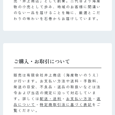
売「井上商店」として創業。二代目より海産
物の小売として歩み、地域のお客様に間違い
のない一品を届けることを軸に、厳選とこだ
わりの味わいを石巻からお届けしています。
ご購入・お取引について
販売は有限会社井上商店（海産物いのうえ）
が行います。お支払い方法や送料・手数料、
発送の目安、不良品・返品の取扱いなどは法
令および当店の規定に沿って対応していま
す。詳しくは
配送・送料
・
お支払い方法
・
返
品について
・
特定商取引法に基づく表記
をご
覧ください。