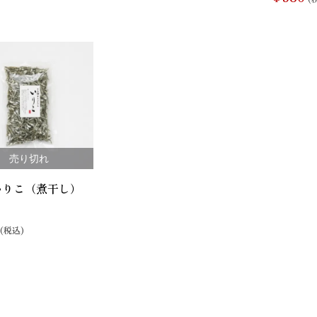
辛子明太子
すじこ
いか（するめ）
うに
ほたて
ふかひれ
売り切れ
いりこ（煮干し）
(税込)
お麩
複数素材
醤油