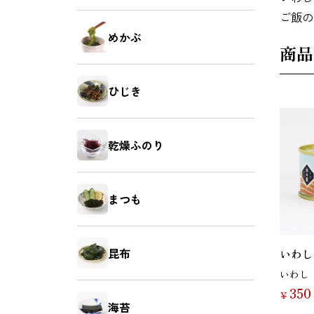
ご飯の
昆布
海苔
めかぶ
商品
ひじき
さば
さけ
乾燥ふのり
まつも
あなご
えび
昆布
いわし
いわし
350
￥
海苔