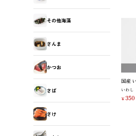
鯛（たい）
たらこ
その他海藻
さんま
いか（塩辛）
ホヤ
かつお
国産 
いわし
さば
350
￥
牡蠣（かき）
しいたけ
さけ