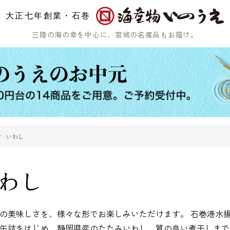
大正七年創業・石巻
三陸の海の幸を中心に、宮城の名産品もお届け。
いわし
ひじき
乾燥ふのり
まつも
わし
の美味しさを、様々な形でお楽しみいただけます。 石巻港水
缶詰をはじめ、静岡県産のたたみいわし、質の良い煮干しまで