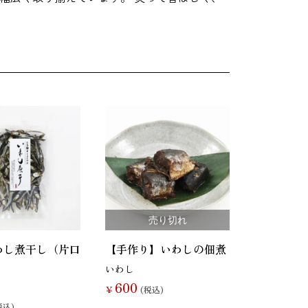
売り切れ
わし煮干し（片口
【手作り】いわしの佃煮
）
いわし
600
￥
(税込)
税込)