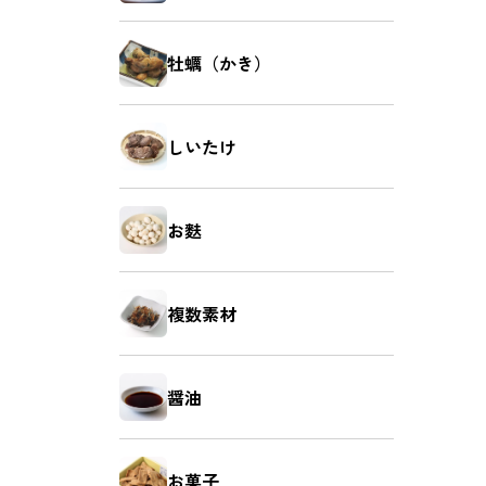
牡蠣（かき）
しいたけ
お麩
複数素材
醤油
お菓子