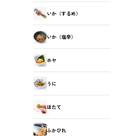
いか（するめ）
いか（塩辛）
ホヤ
うに
ほたて
ふかひれ