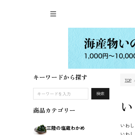
キーワードから探す
TOP
三陸の塩蔵わか
めかぶ
検索
め
い
商品カテゴリー
いわし
三陸の塩蔵わかめ
いわし