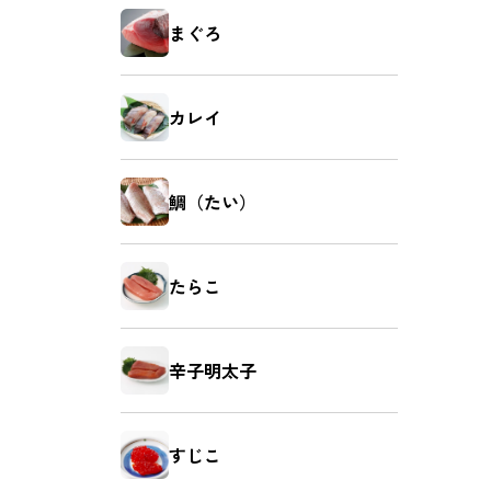
まぐろ
カレイ
鯛（たい）
たらこ
辛子明太子
すじこ