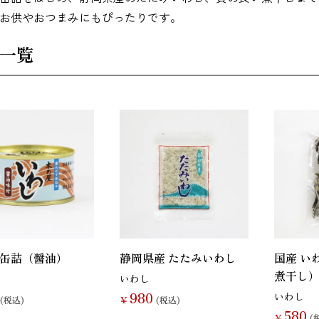
お供やおつまみにもぴったりです。
その他海藻
さんま
かつお
一覧
いわし
あじ
しらす干し（ち
りめんじゃこ）
鯨
まぐろ
カレイ
缶詰（醤油）
静岡県産 たたみいわし
国産 い
煮干し
いわし
980
いわし
(税込)
￥
(税込)
580
￥
(