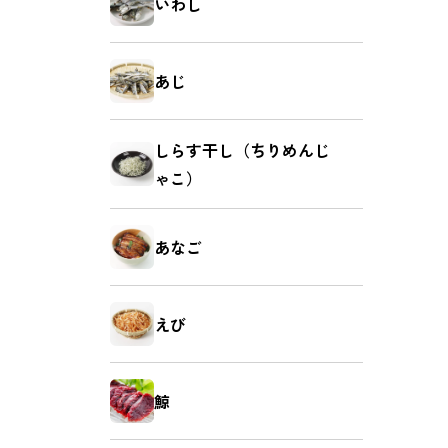
いわし
お菓子
麺類
あじ
しらす干し（ちりめんじ
ゃこ）
あなご
えび
鯨