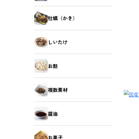
牡蠣（かき）
しいたけ
お麩
複数素材
醤油
お菓子