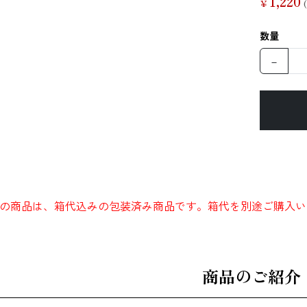
1,220
￥
辛子明太子
すじこ
いか（するめ）
数量
－
うに
ほたて
ふかひれ
の商品は、箱代込みの包装済み商品です。箱代を別途ご購入い
お麩
複数素材
醤油
商品のご紹介