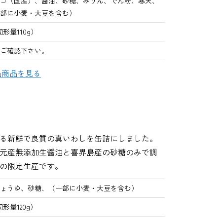
ゴ（国産）、醤油、砂糖、みりん、でん粉、寒天、
部に小麦・大豆を含む）
固形量110g）
ご確認下さい。
品商品を見る
る新鮮で良質の真いわしを缶詰にしました。
元産無添加生醤油と喜界島産の砂糖のみで調
の限定生産です。
ょうゆ、砂糖、（一部に小麦・大豆を含む）
固形量120g）