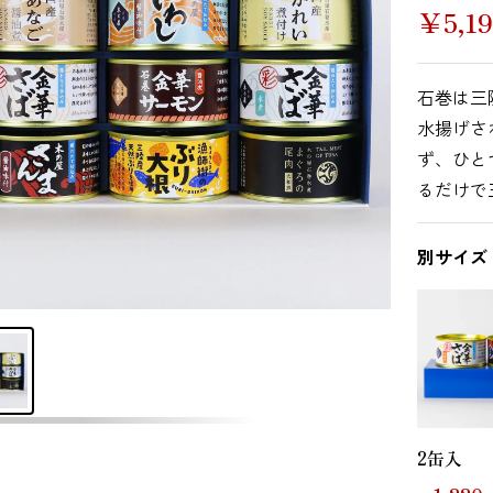
￥
5,1
その他海藻
さんま
かつお
石巻は三
水揚げさ
ず、ひと
るだけで
いわし
あじ
しらす干し（ち
りめんじゃこ）
別サイズ
鯨
まぐろ
カレイ
2缶入