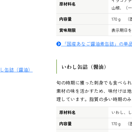
イラコアナ
原材料名
山椒、（一
内容量
170ｇ （
賞味期限
表示期日を
「国産あなご醤油煮缶詰」の単
いわし缶詰（醤油）
旬の時期に獲った刺身でも食べられ
素材の味を活かすため、味付けは地
理しています。脂質の多い時期のみ
原材料名
いわし、し
内容量
170ｇ （