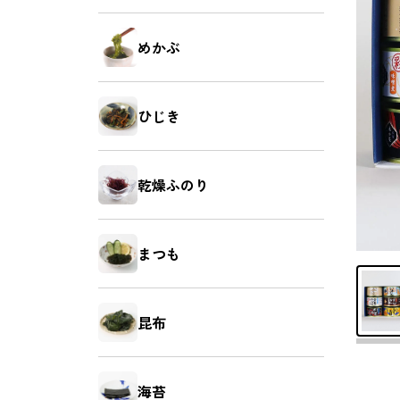
昆布
海苔
めかぶ
ひじき
さば
さけ
乾燥ふのり
まつも
あなご
えび
昆布
海苔