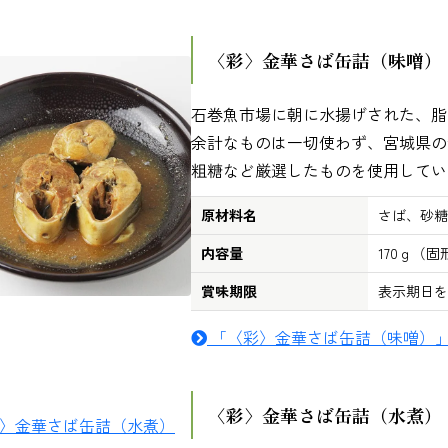
〈彩〉金華さば缶詰（味噌）
石巻魚市場に朝に水揚げされた、脂
余計なものは一切使わず、宮城県の
粗糖など厳選したものを使用してい
原材料名
さば、砂糖
内容量
170ｇ（固
賞味期限
表示期日を
「〈彩〉金華さば缶詰（味噌）
〈彩〉金華さば缶詰（水煮）