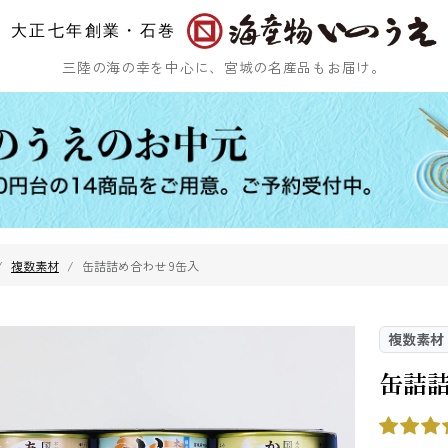
大正七年創業・石巻
三陸の海の幸を中心に、宮城の名産品もお届け。
複数素材
缶詰詰め合わせ 9缶入
ひじき
乾燥ふのり
まつも
複数素材
缶詰詰