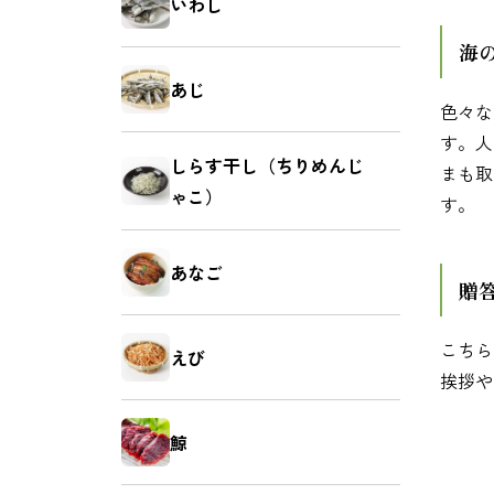
いわし
お菓子
麺類
海
あじ
色々な
す。人
しらす干し（ちりめんじ
まも取
ゃこ）
す。
あなご
贈
こちら
えび
挨拶や
鯨