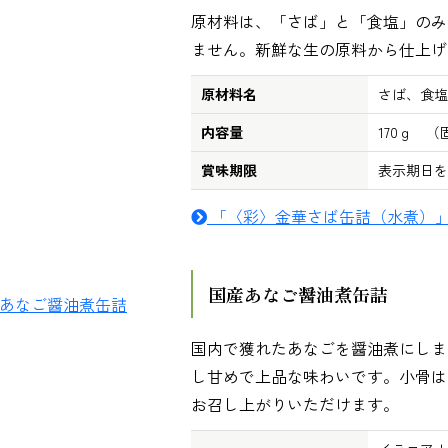
原材料は、「さば」と「食塩」のみ
ません。新鮮な生の原料から仕上げ
原材料名
さば、食塩
内容量
170ｇ （
賞味期限
表示期日を
「〈彩〉金華さば缶詰（水煮）
国産あなご醤油煮缶詰
国内で獲れたあなごを醤油煮にしま
し甘めで上品な味わいです。小骨は
お召し上がりいただけます。