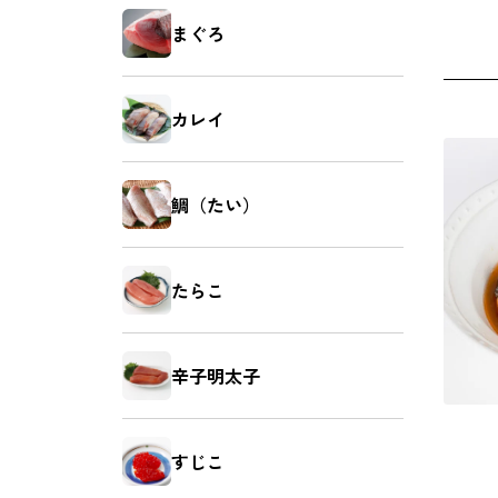
まぐろ
カレイ
鯛（たい）
たらこ
辛子明太子
すじこ