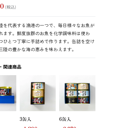
90
(税込)
陸を代表する漁港の一つで、毎日様々なお魚が
れます。鮮度抜群のお魚を化学調味料は使わ
つひとつ丁寧に手詰めで作ります。缶詰を空け
三陸の豊かな海の恵みを味わえます。
・関連商品
3缶入
6缶入