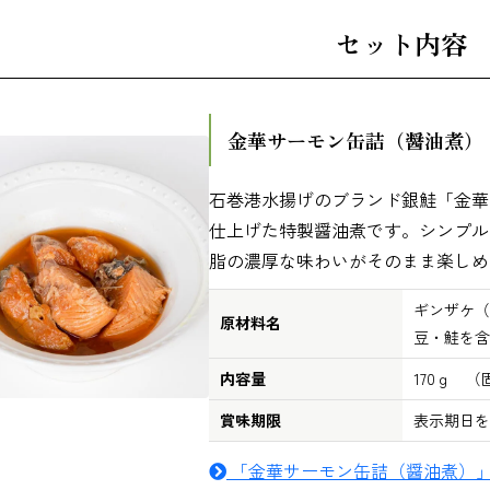
セット内容
金華サーモン缶詰（醤油煮）
石巻港水揚げのブランド銀鮭「金華
仕上げた特製醤油煮です。シンプル
脂の濃厚な味わいがそのまま楽しめ
ギンザケ（
原材料名
豆・鮭を含
内容量
170ｇ （
賞味期限
表示期日を
「金華サーモン缶詰（醤油煮）