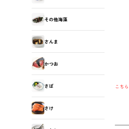
鯛（たい）
たらこ
その他海藻
さんま
いか（塩辛）
ホヤ
かつお
さば
こちら
牡蠣（かき）
しいたけ
さけ