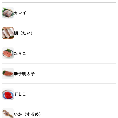
カレイ
鯛（たい）
たらこ
辛子明太子
すじこ
いか（するめ）