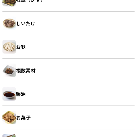
しいたけ
お麩
複数素材
醤油
お菓子