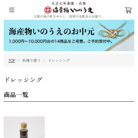
大正七年創業・石巻
三陸の海の幸を中心に、宮城の名産品もお届け。
ログイン
会員登録
TOP
料理で使う
ドレッシング
三陸の塩蔵わ
めかぶ
ひじき
乾燥ふのり
かめ
ドレッシング
商品一覧
まつも
昆布
海苔
その他海藻