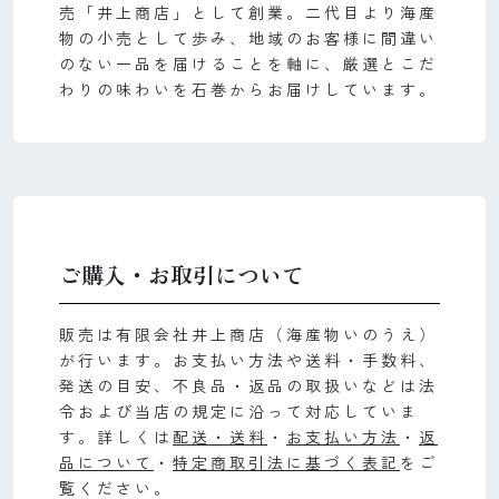
売「井上商店」として創業。二代目より海産
物の小売として歩み、地域のお客様に間違い
のない一品を届けることを軸に、厳選とこだ
わりの味わいを石巻からお届けしています。
ご購入・お取引について
販売は有限会社井上商店（海産物いのうえ）
が行います。お支払い方法や送料・手数料、
発送の目安、不良品・返品の取扱いなどは法
令および当店の規定に沿って対応していま
す。詳しくは
配送・送料
・
お支払い方法
・
返
品について
・
特定商取引法に基づく表記
をご
覧ください。