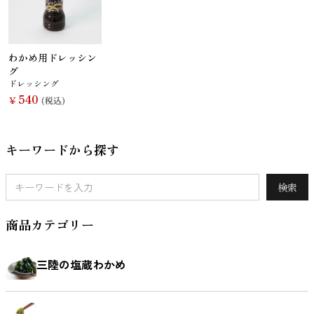
さんま
かつお
さば
さけ
わかめ用ドレッシン
グ
ドレッシング
540
￥
(税込)
いわし
あじ
しらす干し
あなご
（ちりめんじ
キーワードから探す
ゃこ）
検索
商品カテゴリー
えび
鯨
まぐろ
カレイ
三陸の塩蔵わかめ