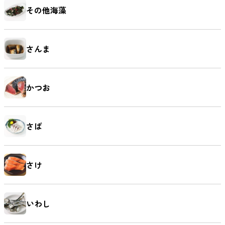
その他海藻
麺類
さんま
かつお
さば
さけ
いわし