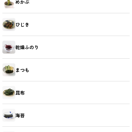
めかぶ
鯛（たい）
たらこ
辛子明太子
すじこ
ひじき
いか（する
いか（塩辛）
ホヤ
うに
め）
乾燥ふのり
まつも
ほたて
ふかひれ
牡蠣（かき）
しいたけ
昆布
海苔
お麩
複数素材
醤油
お菓子