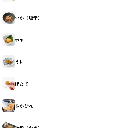
いか（塩辛）
ホヤ
うに
ほたて
ふかひれ
牡蠣（かき）