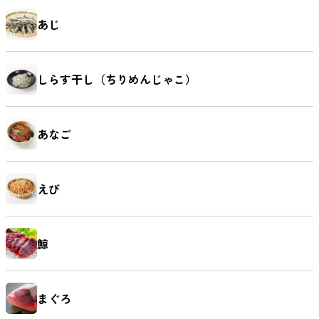
あじ
しらす干し（ちりめんじゃこ）
あなご
えび
鯨
まぐろ