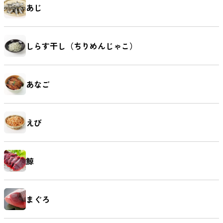
あじ
しらす干し（ちりめんじゃこ）
あなご
えび
鯨
まぐろ