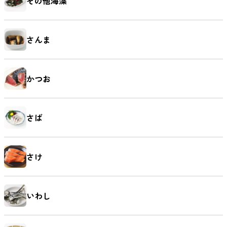
その他海藻
さんま
麺類
かつお
さば
さけ
いわし