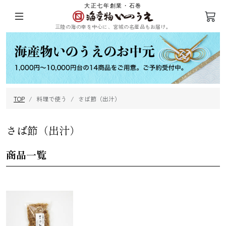
大正七年創業・石巻
三陸の海の幸を中心に、宮城の名産品もお届け。
ログイン
会員登録
TOP
料理で使う
さば節（出汁）
三陸の塩蔵わ
めかぶ
ひじき
乾燥ふのり
かめ
さば節（出汁）
商品一覧
まつも
昆布
海苔
その他海藻