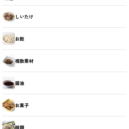
しいたけ
お麩
複数素材
醤油
お菓子
麺類