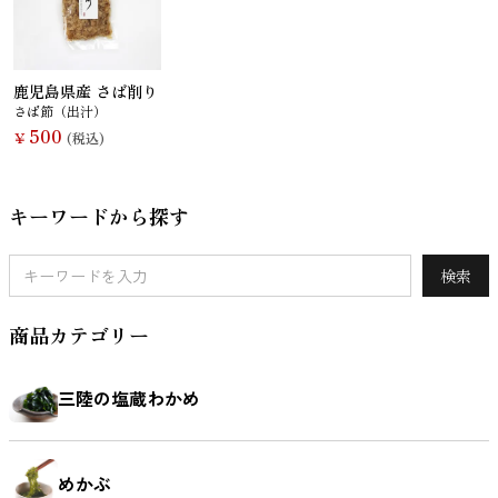
さんま
かつお
さば
さけ
鹿児島県産 さば削り
さば節（出汁）
500
￥
(税込)
いわし
あじ
しらす干し
あなご
キーワードから探す
（ちりめんじ
ゃこ）
検索
商品カテゴリー
えび
鯨
まぐろ
カレイ
三陸の塩蔵わかめ
めかぶ