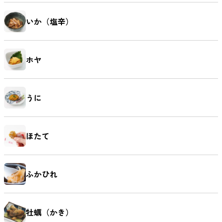
いか（塩辛）
ホヤ
うに
ほたて
ふかひれ
牡蠣（かき）