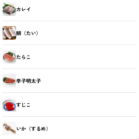
カレイ
鯛（たい）
たらこ
辛子明太子
すじこ
いか（するめ）