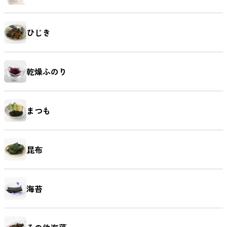
鯛（たい）
たらこ
辛子明太子
すじこ
ひじき
いか（する
いか（塩辛）
ホヤ
うに
乾燥ふのり
め）
まつも
ほたて
ふかひれ
牡蠣（かき）
しいたけ
昆布
海苔
お麩
複数素材
醤油
お菓子