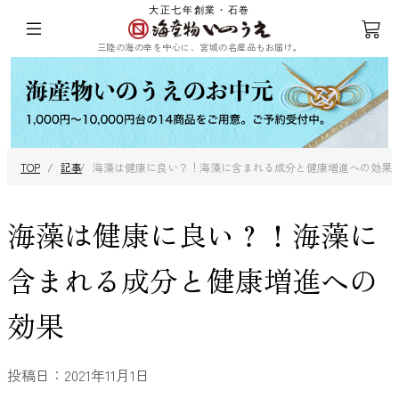
大正七年創業・石巻
三陸の海の幸を中心に、宮城の名産品もお届け。
三陸の塩蔵わ
めかぶ
ひじき
乾燥ふのり
TOP
記事
海藻は健康に良い？！海藻に含まれる成分と健康増進への効果
かめ
海藻は健康に良い？！海藻に
含まれる成分と健康増進への
まつも
昆布
海苔
その他海藻
効果
投稿日：2021年11月1日