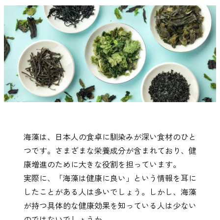
さんま
かつお
さば
さけ
いわし
あじ
しらす干し
あなご
（ちりめんじ
ゃこ）
海藻は、日本人の食卓に馴染みが深い食材のひと
えび
鯨
まぐろ
カレイ
つです。さまざまな栄養成分が含まれており、健
康増進のために大きな役割を担っています。
実際に、「海藻は健康に良い」という情報を耳に
したことがある人は多いでしょう。しかし、海藻
が持つ具体的な健康効果を知っている人は少ない
鯛（たい）
たらこ
辛子明太子
すじこ
のではないでしょうか。