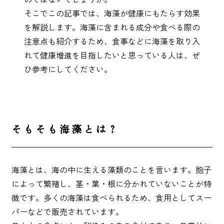
そこでこの記事では、海藻が健康にもたらす効果
を解説します。海藻に含まれる成分や食べる際の
注意点も紹介するため、食事などに海藻を取り入
いか（する
いか（塩辛）
ホヤ
うに
れて健康増進を目指したいと思っている人は、ぜ
め）
ひ参考にしてください。
ほたて
ふかひれ
牡蠣（かき）
しいたけ
そもそも海藻とは？
海藻とは、海の中に生える藻類のことを言います。胞子
お麩
複数素材
醤油
お菓子
によって繁殖し、茎・葉・根に分かれていないことが特
徴です。多くの海藻は食べられるため、食用としてスー
パーなどで販売されています。