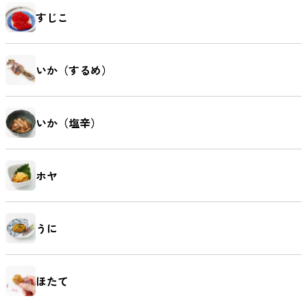
すじこ
いか（するめ）
いか（塩辛）
ホヤ
うに
ほたて