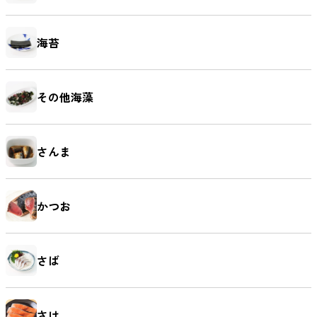
海苔
麺類
その他海藻
さんま
かつお
さば
さけ