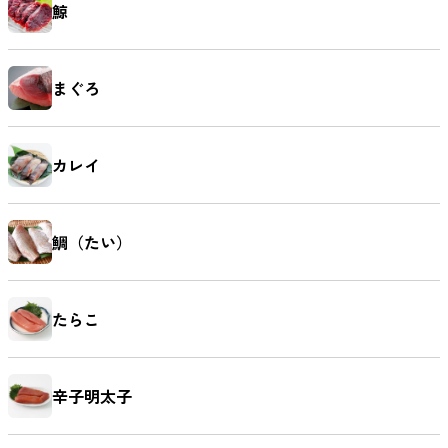
鯨
まぐろ
カレイ
鯛（たい）
たらこ
辛子明太子