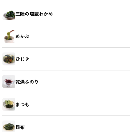
鯛（たい）
たらこ
辛子明太子
すじこ
三陸の塩蔵わかめ
めかぶ
いか（する
いか（塩辛）
ホヤ
うに
め）
ひじき
乾燥ふのり
ほたて
ふかひれ
牡蠣（かき）
しいたけ
まつも
お麩
複数素材
醤油
お菓子
昆布