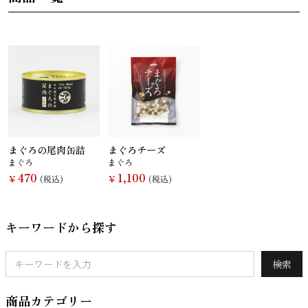
さんま
かつお
さば
さけ
いわし
あじ
しらす干し
あなご
（ちりめんじ
ゃこ）
まぐろの尾肉缶詰
まぐろチーズ
まぐろ
まぐろ
470
1,100
￥
(税込)
￥
(税込)
キーワードから探す
えび
鯨
まぐろ
カレイ
検索
商品カテゴリー