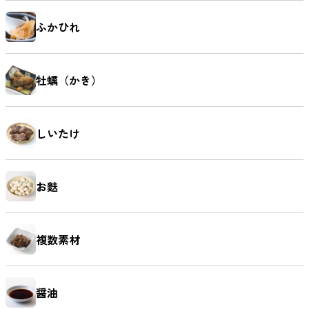
ふかひれ
牡蠣（かき）
しいたけ
お麩
複数素材
醤油