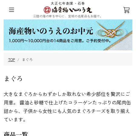
大正七年創業・石巻
三陸の海の幸を中心に、宮城の名産品もお届け。
ログイン
会員登録
TOP
まぐろ
三陸の塩蔵わ
めかぶ
ひじき
乾燥ふのり
かめ
まぐろ
大きなまぐろからわずかしか取れない希少部位を贅沢にご
用意。 醤油と砂糖で仕上げたコラーゲンたっぷりの尾肉缶
詰から、子供から女性にも人気のまぐろチーズを取り揃え
まつも
昆布
海苔
その他海藻
ています。
商品一覧