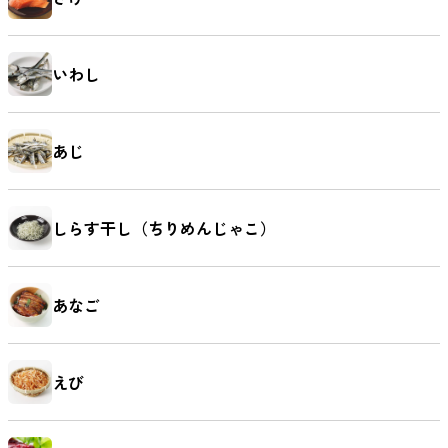
いわし
あじ
しらす干し（ちりめんじゃこ）
あなご
えび