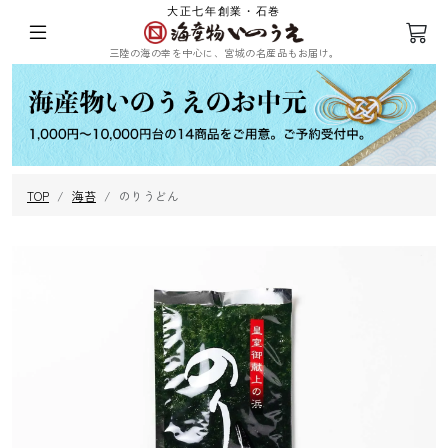
大正七年創業・石巻
三陸の海の幸を中心に、宮城の名産品もお届け。
ログイン
会員登録
TOP
海苔
のりうどん
三陸の塩蔵わ
めかぶ
ひじき
乾燥ふのり
かめ
まつも
昆布
海苔
その他海藻