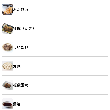
ふかひれ
牡蠣（かき）
しいたけ
お麩
複数素材
醤油