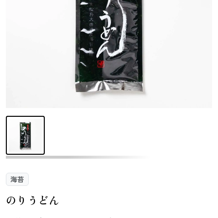
さんま
かつお
さば
さけ
いわし
あじ
しらす干し
あなご
（ちりめんじ
ゃこ）
えび
鯨
まぐろ
カレイ
海苔
のりうどん