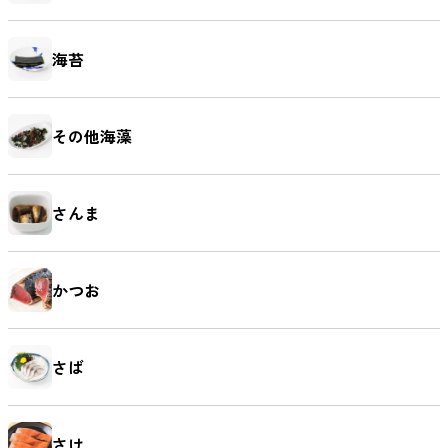
海苔
その他海藻
さんま
かつお
さば
さけ