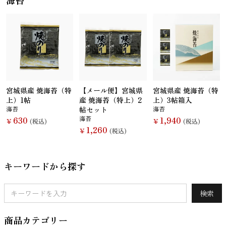
海苔
宮城県産 焼海苔（特
【メール便】宮城県
宮城県産 焼海苔（特
上）1帖
産 焼海苔（特上）2
上）3帖箱入
海苔
帖セット
海苔
630
海苔
1,940
￥
(税込)
￥
(税込)
1,260
￥
(税込)
キーワードから探す
検索
商品カテゴリー