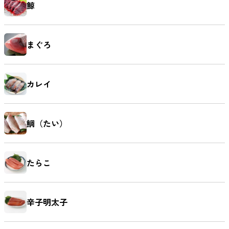
鯨
まぐろ
カレイ
鯛（たい）
たらこ
辛子明太子