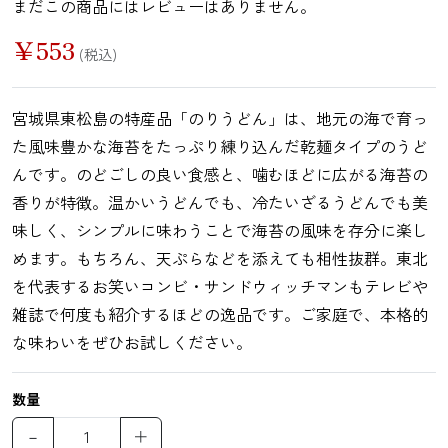
まだこの商品にはレビューはありません。
鯛（たい）
たらこ
辛子明太子
すじこ
￥
553
(税込)
宮城県東松島の特産品「のりうどん」は、地元の海で育っ
いか（する
いか（塩辛）
ホヤ
うに
た風味豊かな海苔をたっぷり練り込んだ乾麺タイプのうど
め）
んです。のどごしの良い食感と、噛むほどに広がる海苔の
香りが特徴。温かいうどんでも、冷たいざるうどんでも美
味しく、シンプルに味わうことで海苔の風味を存分に楽し
めます。もちろん、天ぷらなどを添えても相性抜群。東北
ほたて
ふかひれ
牡蠣（かき）
しいたけ
を代表するお笑いコンビ・サンドウィッチマンもテレビや
雑誌で何度も紹介するほどの逸品です。ご家庭で、本格的
な味わいをぜひお試しください。
数量
お麩
複数素材
醤油
お菓子
－
＋