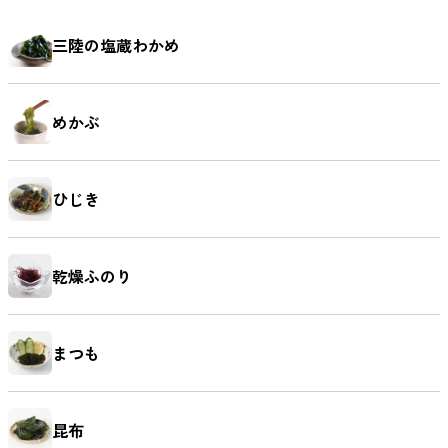
三陸の塩蔵わかめ
めかぶ
ひじき
乾燥ふのり
まつも
昆布