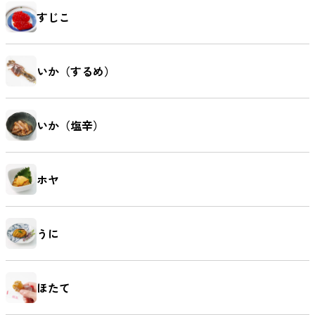
すじこ
いか（するめ）
いか（塩辛）
ホヤ
うに
ほたて