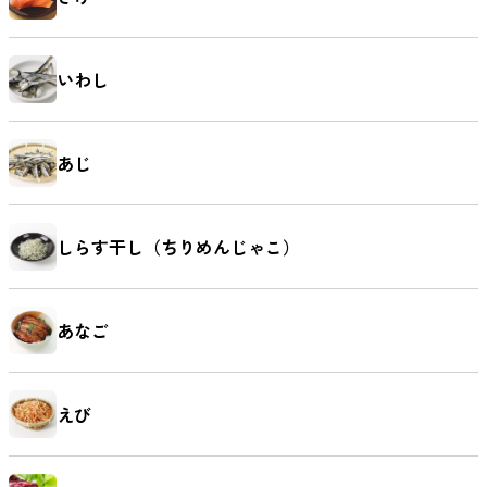
いわし
あじ
しらす干し（ちりめんじゃこ）
あなご
えび