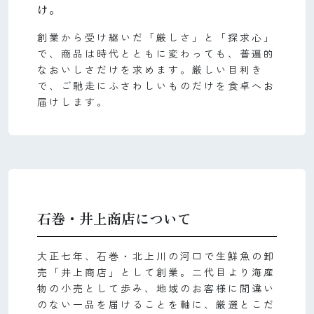
け。
創業から受け継いだ「厳しさ」と「探求心」
で、商品は時代とともに変わっても、普遍的
なおいしさだけを求めます。厳しい目利き
で、ご馳走にふさわしいものだけを食卓へお
届けします。
石巻・井上商店について
大正七年、石巻・北上川の河口で生鮮魚の卸
売「井上商店」として創業。二代目より海産
物の小売として歩み、地域のお客様に間違い
のない一品を届けることを軸に、厳選とこだ