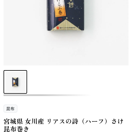
さんま
かつお
さば
さけ
いわし
あじ
しらす干し
あなご
（ちりめんじ
ゃこ）
えび
鯨
まぐろ
カレイ
昆布
宮城県 女川産 リアスの詩（ハーフ）さけ
昆布巻き