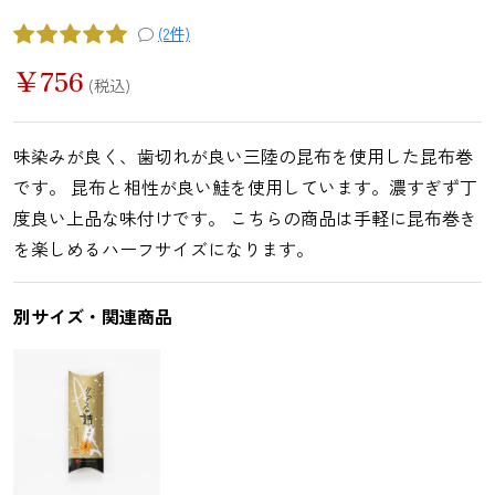
鯛（たい）
たらこ
辛子明太子
すじこ
(2件)
￥
756
(税込)
いか（する
いか（塩辛）
ホヤ
うに
味染みが良く、歯切れが良い三陸の昆布を使用した昆布巻
め）
です。 昆布と相性が良い鮭を使用しています。濃すぎず丁
度良い上品な味付けです。 こちらの商品は手軽に昆布巻き
を楽しめるハーフサイズになります。
ほたて
ふかひれ
牡蠣（かき）
しいたけ
別サイズ・関連商品
お麩
複数素材
醤油
お菓子