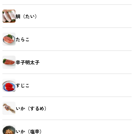
鯛（たい）
たらこ
辛子明太子
すじこ
いか（するめ）
いか（塩辛）