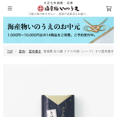
大正七年創業・石巻
三陸の海の幸を中心に、宮城の名産品もお届け。
ログイン
会員登録
TOP
昆布
昆布巻き
宮城県 女川産 リアスの詩（ハーフ）さけ昆布巻き
三陸の塩蔵わ
めかぶ
ひじき
乾燥ふのり
かめ
まつも
昆布
海苔
その他海藻