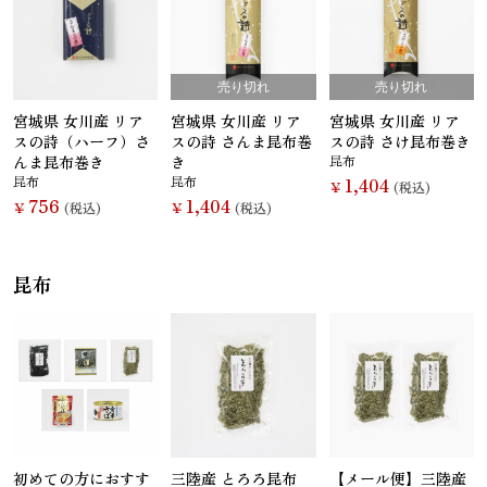
売り切れ
売り切れ
宮城県 女川産 リア
宮城県 女川産 リア
宮城県 女川産 リア
スの詩（ハーフ）さ
スの詩 さんま昆布巻
スの詩 さけ昆布巻き
んま昆布巻き
き
昆布
昆布
昆布
1,404
￥
(税込)
756
1,404
￥
(税込)
￥
(税込)
昆布
初めての方におすす
三陸産 とろろ昆布
【メール便】三陸産