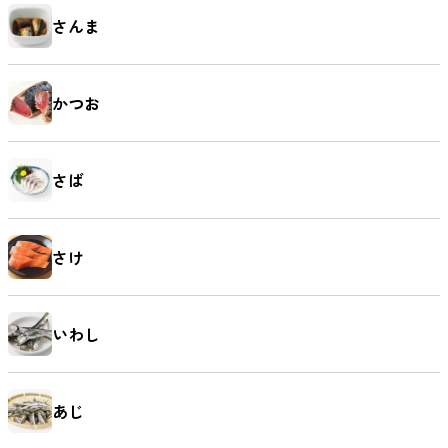
さんま
かつお
さば
さけ
いわし
あじ