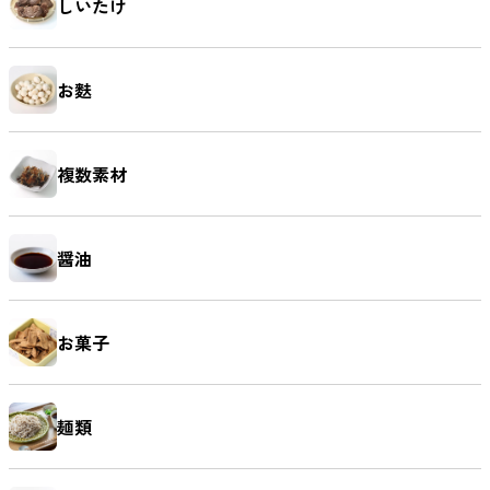
しいたけ
お麩
複数素材
醤油
お菓子
麺類