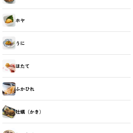
ホヤ
うに
ほたて
ふかひれ
牡蠣（かき）