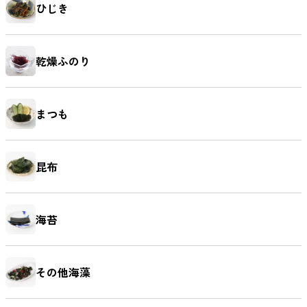
ひじき
乾燥ふのり
まつも
昆布
海苔
その他海藻