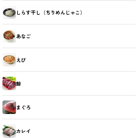
しらす干し（ちりめんじゃこ）
あなご
えび
鯨
まぐろ
カレイ