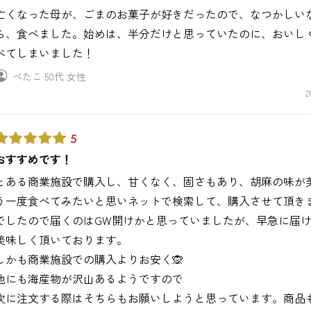
亡くなった母が、ごまのお菓子が好きだったので、なつかしい
ら、食べました。始めは、半分だけと思っていたのに、おいし
べてしまいました！
ぺたこ
50代
女性
2
5
おすすめです！
とある商業施設で購入し、甘くなく、固さもあり、胡麻の味が
う一度食べてみたいと思いネットで検索して、購入させて頂き
でしたので届くのはGW開けかと思っていましたが、早急に届
美味しく頂いております。
しかも商業施設での購入よりお安く🙊
他にも海産物が沢山あるようですので
次に注文する際はそちらもお願いしようと思っています。商品