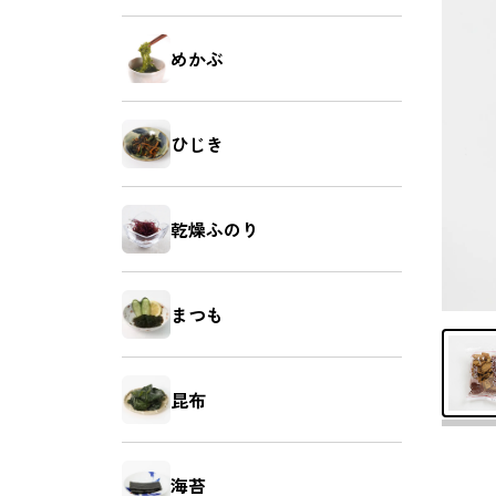
昆布
海苔
めかぶ
ひじき
さば
さけ
乾燥ふのり
まつも
あなご
えび
昆布
海苔