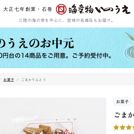
大正七年創業・石巻
三陸の海の幸を中心に、宮城の名産品もお届け。
お菓子
ごまかりんとう
ひじき
乾燥ふのり
まつも
お菓子
ごま