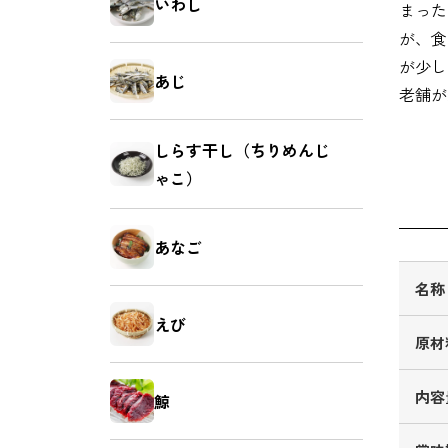
いわし
まった
お菓子
麺類
が、食
が少し
あじ
老舗が
しらす干し（ちりめんじ
ゃこ）
あなご
名称
えび
原材
内容
鯨