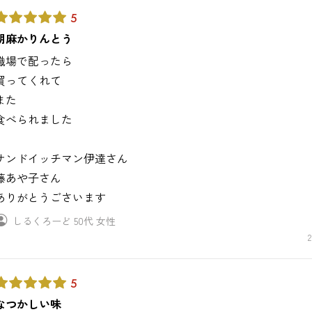
5
胡麻かりんとう
職場で配ったら
買ってくれて
また
食べられました
サンドイッチマン伊達さん
藤あや子さん
ありがとうごさいます
しるくろーど
50代
女性
2
5
なつかしい味