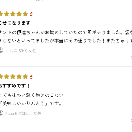
5
くせになります
サンドの伊達ちゃんがお勧めしていたので即ポチりました。袋
まらないといってましたが本当にその通りでした！またちゅう
うしこ
50代
女性
5
おすすめです！
とても味わい深く飽きのこない
「美味しいかりんとう」です。
Kuuu
60代以上
女性