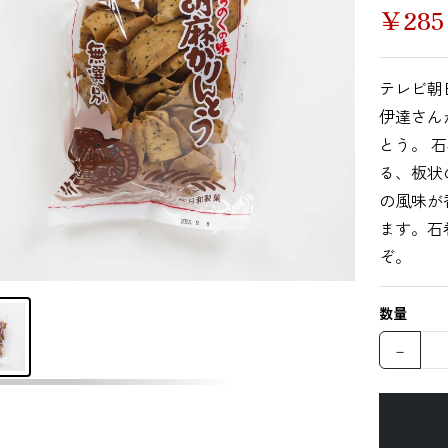
￥
285
その他海藻
さんま
かつお
テレビ朝
伊達さん
とう。 
る、板状
いわし
あじ
しらす干し（ち
りめんじゃこ）
の風味が
ます。石
ぞ。
数量
鯨
まぐろ
カレイ
－