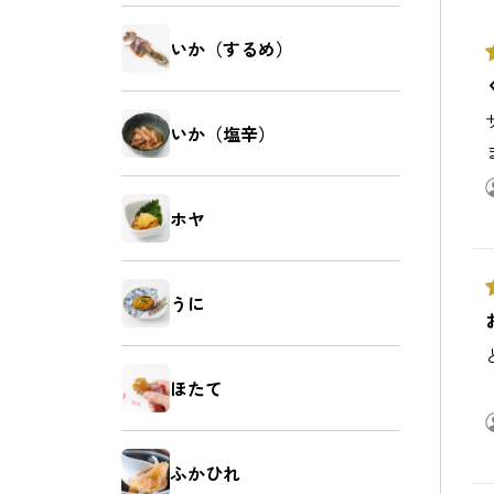
いか（するめ）
いか（塩辛）
ホヤ
うに
ほたて
ふかひれ