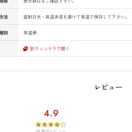
期限
表示期日をご確認下さい。
方法
直射日光・高温多湿を避けて常温で保存して下さい。
種別
常温便
別ウィンドウで開く
レビュー
4.9
58
件のレビュー