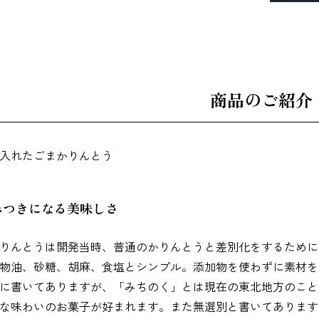
辛子明太子
すじこ
いか（するめ）
商品のご紹介
うに
ほたて
ふかひれ
みつきになる美味しさ
お麩
複数素材
醤油
りんとうは開発当時、普通のかりんとうと差別化をするために
物油、砂糖、胡麻、食塩とシンプル。添加物を使わずに素材を
に書いてありますが、「みちのく」とは現在の東北地方のこと
な味わいのお菓子が好まれます。また無選別と書いてあります