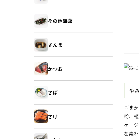
鯛（たい）
たらこ
その他海藻
さんま
いか（塩辛）
ホヤ
かつお
や
さば
牡蠣（かき）
しいたけ
ごまか
粉、植
さけ
ケージ
な素朴