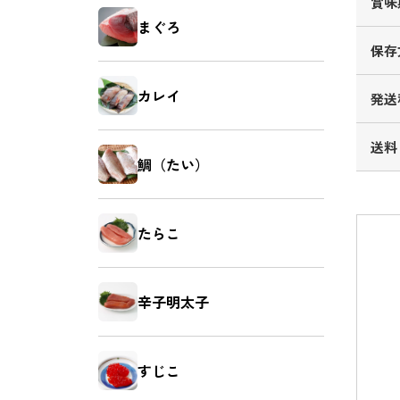
賞味
まぐろ
保存
カレイ
発送
送料
鯛（たい）
たらこ
辛子明太子
すじこ