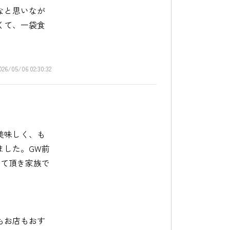
なと思いなが
くて、一袋食
026/05/06 02:30:32
美味しく、も
ました。GW前
けて頂き家族で
もお店もおす