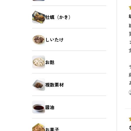
牡蠣（かき）
しいたけ
お麩
複数素材
醤油
お菓子