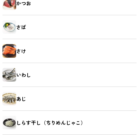
かつお
さば
さけ
いわし
あじ
しらす干し（ちりめんじゃこ）