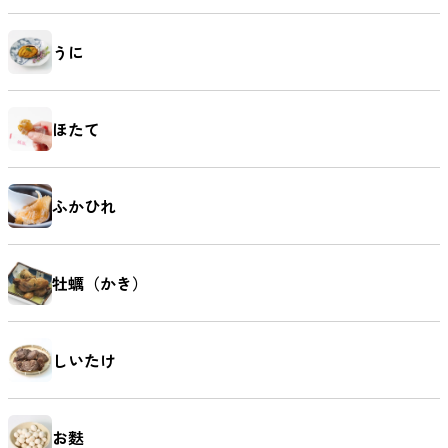
うに
ほたて
ふかひれ
牡蠣（かき）
しいたけ
お麩