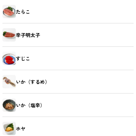
たらこ
辛子明太子
すじこ
いか（するめ）
いか（塩辛）
ホヤ