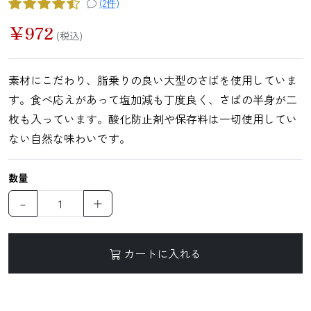
(2件)
鯛（たい）
たらこ
辛子明太子
すじこ
￥
972
(税込)
素材にこだわり、脂乗りの良い大型のさばを使用していま
いか（する
いか（塩辛）
ホヤ
うに
す。食べ応えがあって塩加減も丁度良く、さばの半身が二
め）
枚も入っています。酸化防止剤や保存料は一切使用してい
ない自然な味わいです。
数量
ほたて
ふかひれ
牡蠣（かき）
しいたけ
－
＋
カートに入れる
お麩
複数素材
醤油
お菓子