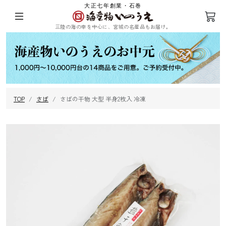
大正七年創業・石巻
三陸の海の幸を中心に、宮城の名産品もお届け。
ログイン
会員登録
TOP
さば
さばの干物 大型 半身2枚入 冷凍
三陸の塩蔵わ
めかぶ
ひじき
乾燥ふのり
かめ
まつも
昆布
海苔
その他海藻