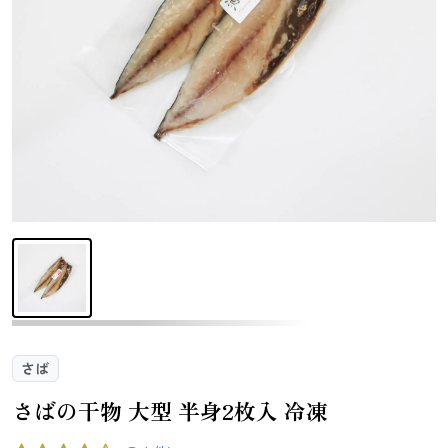
さんま
かつお
さば
さけ
いわし
あじ
しらす干し
あなご
（ちりめんじ
ゃこ）
えび
鯨
まぐろ
カレイ
さば
さばの干物 大型 半身2枚入 冷凍