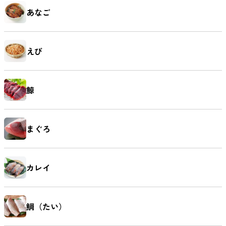
あなご
えび
鯨
まぐろ
カレイ
鯛（たい）