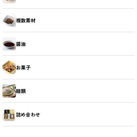
複数素材
醤油
お菓子
麺類
詰め合わせ