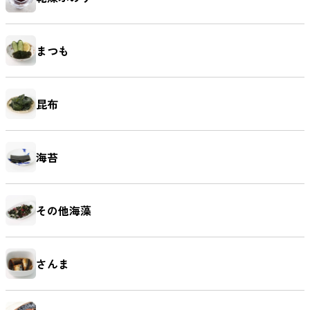
まつも
昆布
海苔
その他海藻
さんま