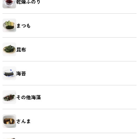
乾燥ふのり
まつも
麺類
昆布
海苔
その他海藻
さんま