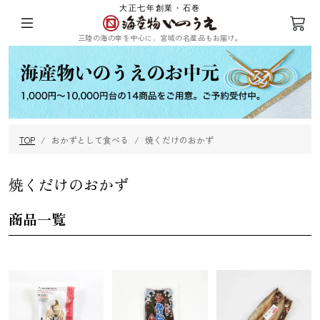
大正七年創業・石巻
三陸の海の幸を中心に、宮城の名産品もお届け。
ログイン
会員登録
TOP
おかずとして食べる
焼くだけのおかず
三陸の塩蔵わ
めかぶ
ひじき
乾燥ふのり
かめ
焼くだけのおかず
商品一覧
まつも
昆布
海苔
その他海藻