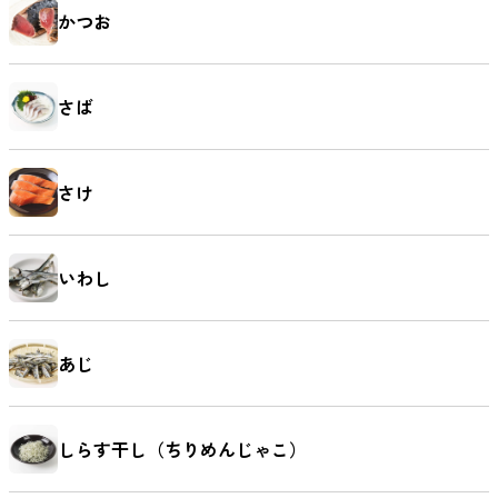
かつお
さば
さけ
いわし
あじ
しらす干し（ちりめんじゃこ）