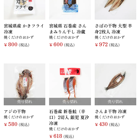
さんま
かつお
さば
さけ
宮城県産 かきフライ
宮城県 石巻産 さん
さばの干物 大型 半
冷凍
まみりん干し 冷蔵
身2枚入 冷凍
焼くだけのおかず
焼くだけのおかず
焼くだけのおかず
800
600
972
￥
(税込)
￥
(税込)
￥
(税込)
いわし
あじ
しらす干し
あなご
（ちりめんじ
ゃこ）
売り切れ
売り切れ
売り切れ
えび
鯨
まぐろ
カレイ
アジの干物
石巻産 新巻鮭（辛
さんま干物 冷凍
焼くだけのおかず
口）2切入 銀児 夏汐
焼くだけのおかず
580
冷凍
430
￥
(税込)
￥
(税込)
焼くだけのおかず
618
￥
(税込)