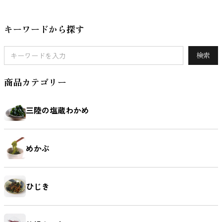
鯛（たい）
たらこ
辛子明太子
すじこ
キーワードから探す
検索
いか（する
いか（塩辛）
ホヤ
うに
め）
商品カテゴリー
三陸の塩蔵わかめ
ほたて
ふかひれ
牡蠣（かき）
しいたけ
めかぶ
ひじき
お麩
複数素材
醤油
お菓子