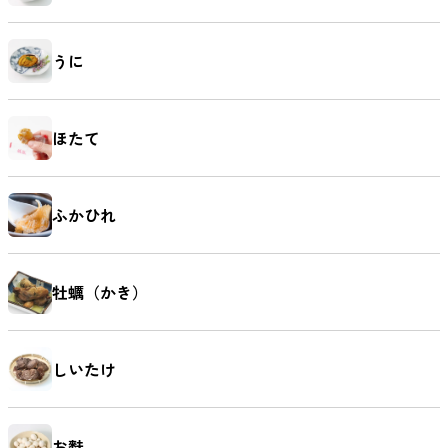
うに
ほたて
ふかひれ
牡蠣（かき）
しいたけ
お麩