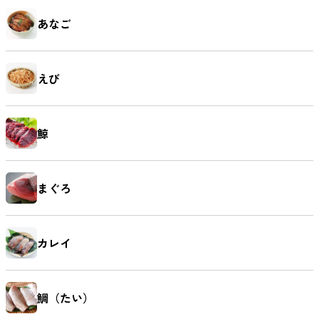
あなご
えび
鯨
まぐろ
カレイ
鯛（たい）