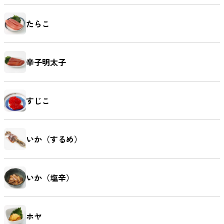
たらこ
辛子明太子
すじこ
いか（するめ）
いか（塩辛）
ホヤ