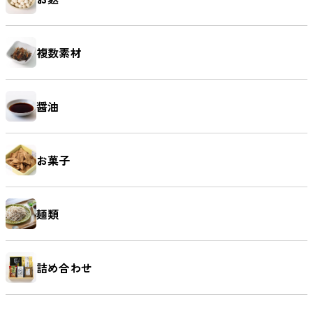
複数素材
醤油
お菓子
麺類
詰め合わせ