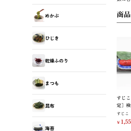
昆布
海苔
商品
めかぶ
ひじき
さば
さけ
乾燥ふのり
まつも
すじこ
あなご
えび
定］検
昆布
すじこ
1,5
￥
海苔