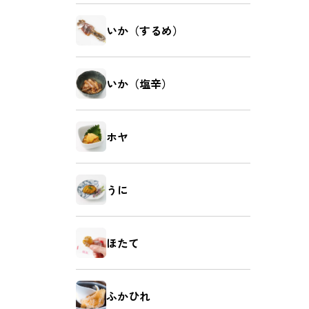
いか（するめ）
いか（塩辛）
ホヤ
うに
ほたて
ふかひれ