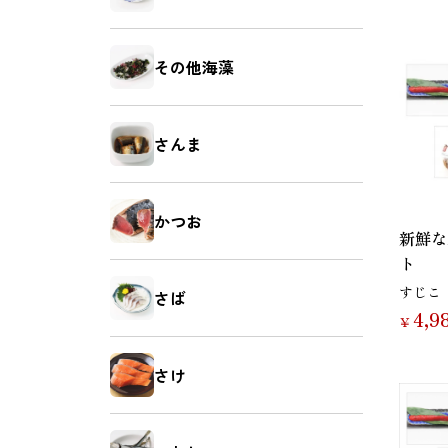
鯛（たい）
たらこ
その他海藻
さんま
いか（塩辛）
ホヤ
かつお
新鮮な
ト
すじこ
さば
4,9
￥
牡蠣（かき）
しいたけ
さけ