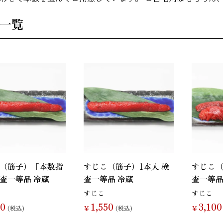
その他海藻
さんま
かつお
一覧
いわし
あじ
しらす干し（ち
りめんじゃこ）
（筋子）［本数指
すじこ（筋子）1本入 検
すじこ（
鯨
まぐろ
カレイ
査一等品 冷蔵
査一等品 冷蔵
査一等品
すじこ
すじこ
50
1,550
3,100
(税込)
￥
(税込)
￥