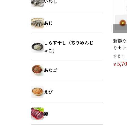
いわし
お菓子
麺類
あじ
新鮮な
しらす干し（ちりめんじ
りセッ
ゃこ）
すじこ
5,7
￥
あなご
えび
鯨