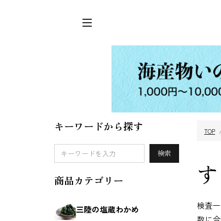
キーワードから探す
TOP
三陸の塩蔵わか
めかぶ
検索
め
す
商品カテゴリー
検査一
三陸の塩蔵わかめ
数に合