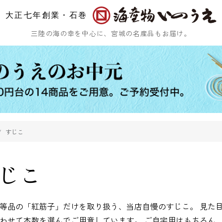
大正七年創業・石巻
三陸の海の幸を中心に、宮城の名産品もお届け。
すじこ
ひじき
乾燥ふのり
まつも
じこ
等品の「紅筋子」だけを取り扱う、当店自慢のすじこ。 見た
わせて本数を選んでご用意しています。 ご自宅用はもちろん