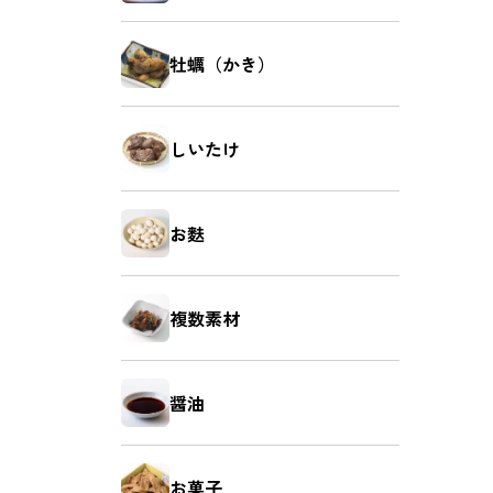
牡蠣（かき）
しいたけ
お麩
複数素材
醤油
お菓子