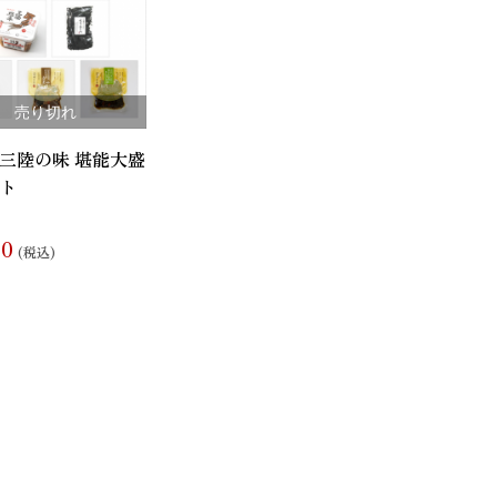
売り切れ
三陸の味 堪能大盛
ト
00
(税込)