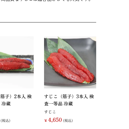
筋子）2本入 検
すじこ（筋子）3本入 検
 冷蔵
査一等品 冷蔵
すじこ
4,650
(税込)
￥
(税込)