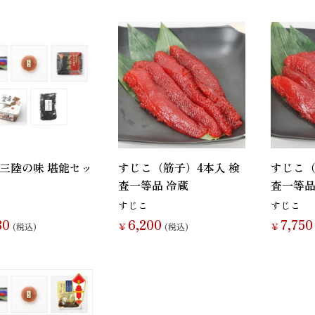
辛子明太子
すじこ
いか（するめ）
うに
ほたて
ふかひれ
三陸の味 堪能セッ
すじこ（筋子）4本入 検
すじこ（
査一等品 冷蔵
査一等品
すじこ
すじこ
80
6,200
7,750
(税込)
￥
(税込)
￥
お麩
複数素材
醤油