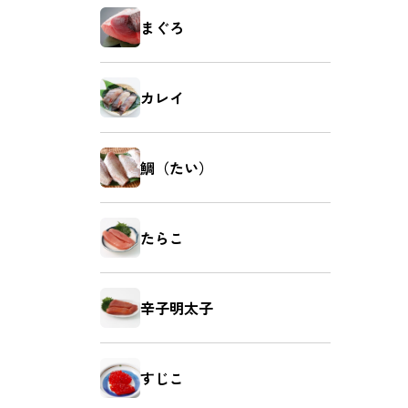
まぐろ
カレイ
鯛（たい）
たらこ
辛子明太子
すじこ