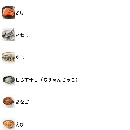
さけ
いわし
あじ
しらす干し（ちりめんじゃこ）
あなご
えび