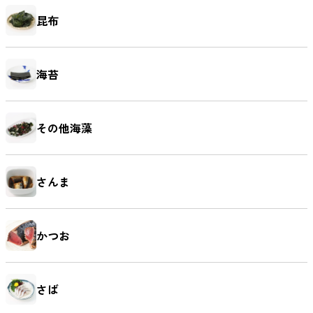
昆布
海苔
その他海藻
さんま
かつお
さば