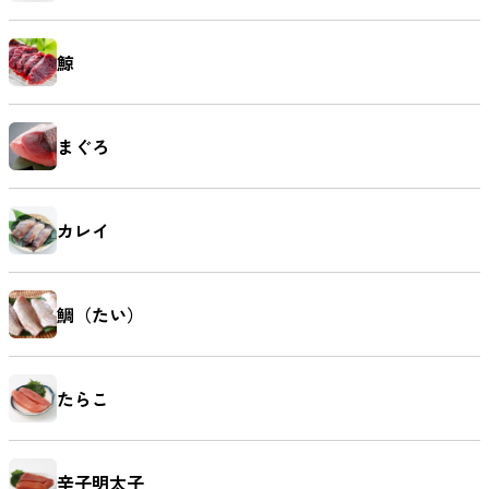
鯨
まぐろ
カレイ
鯛（たい）
たらこ
辛子明太子