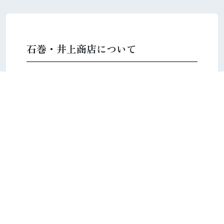
石巻・井上商店について
大正七年、石巻・北上川の河口で生鮮魚の卸
売「井上商店」として創業。二代目より海産
物の小売として歩み、地域のお客様に間違い
のない一品を届けることを軸に、厳選とこだ
わりの味わいを石巻からお届けしています。
ご購入・お取引について