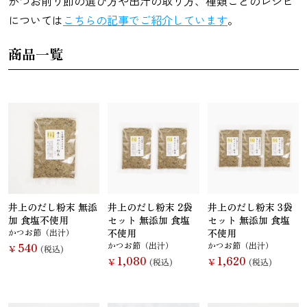
かつお削り節の選び方や出汁の取り方、種類ごとのレシピ
については
こちらの記事でご紹介しています
。
さんま
かつお
さば
さけ
商品一覧
いわし
あじ
しらす干し
あなご
（ちりめんじ
ゃこ）
井上のだし粉末 無添
井上のだし粉末 2袋
井上のだし粉末 3袋
加 食塩不使用
セット 無添加 食塩
セット 無添加 食塩
えび
鯨
まぐろ
カレイ
かつお節（出汁）
不使用
不使用
540
かつお節（出汁）
かつお節（出汁）
￥
(税込)
1,080
1,620
￥
(税込)
￥
(税込)