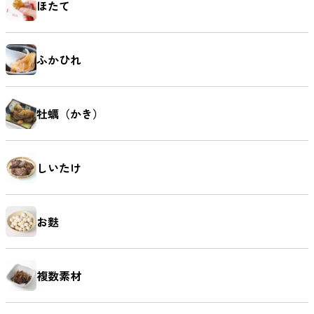
ほたて
ふかひれ
牡蠣（かき）
しいたけ
お麩
複数素材