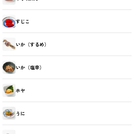
すじこ
いか（するめ）
いか（塩辛）
ホヤ
うに