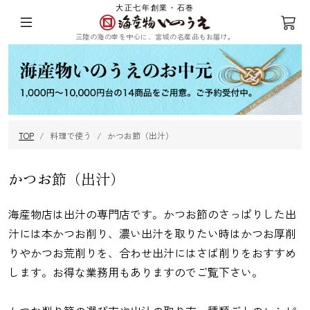
大正七年創業・石巻
三陸の海の幸を中心に、宮城の名産品もお届け。
ログイン
会員登録
TOP
料理で使う
かつお節（出汁）
三陸の塩蔵わ
めかぶ
ひじき
乾燥ふのり
かめ
かつお節（出汁）
海産物店は出汁の専門店です。かつお節のさっぱりした出
汁には本かつお削り、濃い出汁を取りたい時はかつお厚削
りやかつお荒削りを、合わせ出汁にはさば削りをおすすめ
まつも
昆布
海苔
その他海藻
します。お得な業務用もありますのでご覧下さい。