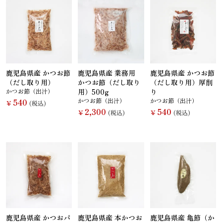
鯛（たい）
たらこ
辛子明太子
すじこ
いか（する
いか（塩辛）
ホヤ
うに
鹿児島県産 かつお節
鹿児島県産 業務用
鹿児島県産 かつお節
め）
（だし取り用）
かつお節（だし取り
（だし取り用）厚削
かつお節（出汁）
用）500g
り
540
かつお節（出汁）
かつお節（出汁）
￥
(税込)
2,300
540
￥
(税込)
￥
(税込)
ほたて
ふかひれ
牡蠣（かき）
しいたけ
お麩
複数素材
醤油
お菓子
鹿児島県産 かつおパ
鹿児島県産 本かつお
鹿児島県産 亀節（か